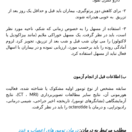
دارو کنترل نمود.
۲- برای کاهش دوز پرتوگیری، بیماران باید قبل و حداقل یک روز بعد از
تزریق به خوبی هیدراته شوند.
۳- استفاده از مسهل را به خصوص زمانی که شکم، ناحیه مورد نظر
است، باید در نظر گرفت. یک مسهل خوراکی ملایم (مانند بیزاکودیل یا
لاکتولوز) را می توان شب قبل و شب بعد از تزریق، تجویز کرد. لزوم
آمادگی روده را باید برحسب مورد، ارزیابی نموده و در بیماران با اسهال
فعال نباید از مسهل استفاده کرد.
ب) اطلاعات قبل از انجام آزمون
سابقه مشخص از نوع تومور اولیه مشکوک یا شناخته شده، فعالیت
هورمونی آن، نتایج سایر مطالعات تصویربرداری (CT ، MRI)، نتایج
آزمایشگاهی (نشانگرهای تومور)، تاریخچه اخیر جراحی، شیمی درمانی،
رادیوتراپی، و درمان با octerotide را باید در نظر گرفت.
مطلب مرتبط به درمان:
درمان تومورهای اعصاب و غدد