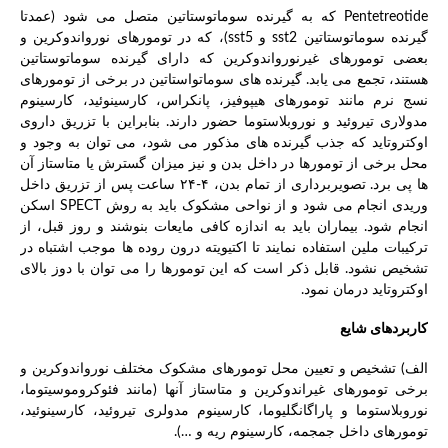
Pentetreotide که به گیرنده سوماتوستاتین متصل می شود (عمدتا
گیرنده سوماتوستاتین sst2 و sst5)، که در تومورهای نورواندوکرین و
بعضی تومورهای غیرنورواندوکرین که دارای گیرنده سوماتوستاتین
هستند، تجمع می یابد. گیرنده های سوماتواستاتین در برخی از تومورهای
نسج نرم مانند تومورهای هیپوفیز، پانکراس، کارسینوئید، کارسینوم
مدولاری تیروئید و نوروبلاستوما حضور دارند. بنابراین با تزریق داروی
اوکتروتاید که جذب گیرنده های مذکور می شود، می توان به وجود و
محل برخی از تومورها در داخل بدن و نیز میزان گسترش یا متاستاز آن
ها پی برد. تصویربرداری از تمام بدن، ۴-۲۴ ساعت پس از تزریق داخل
وریدی انجام می شود و از نواحی مشکوک باید به روش SPECT اسکن
انجام شود. بیماران باید به اندازه کافی مایعات بنوشند و روز قبل، از
ترکیبات ملین استفاده نمایند تا اکتیویته درون روده ها موجب اشتباه در
تشخیص نشود. قابل ذکر است که این تومورها را می توان با دوز بالای
اوکتروتاید درمان نمود.
کاربردهای شایع
الف) تشخیص و تعیین محل تومورهای مشکوک مختلف نورواندوکرین و
برخی تومورهای غیراندوکرین و متاستاز آنها (مانند فئوکروموسیتوما،
نوروبلاستوما و پاراگانگلیوما، کارسینوم مدولری تیروئید، کارسینوئید،
تومورهای داخل جمجمه، کارسینوم ریه و …).