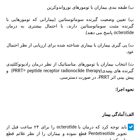
ب) طبقه بندی بیماران با تومورهای نورواندوکرین
پ) تعیین وضعیت گیرنده سوماتوستاتین (بیمارانی که تومورهایی با
گیرنده مثبت سوماتوستاتین دارند، با احتمال بیشتری به درمان
octerotide پاسخ می دهند).
ت) پی گیری بیماران با بیماری شناخته شده برای ارزیابی از نظر احتمال
عود.
ث) انتخاب بیماران با تومورهای متاستاتیک از نظر درمان رادیونوکلئیدی
گیرنده های پپتیدی(PRRT= peptide receptor radionoclide therapy) و
پیش بینی اثر PRRT، در صورت دسترسی.
نحوه اجرا:
الف) آمادگی بیمار
باید توجه کرد که درمان با octerotide را برای ۲۴ ساعت قبل از
تجویز Pentetreotide قطع نموده و بیماران را از نظر علائم قطع