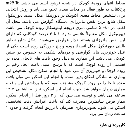
مخاط انتهای رودهء کوچک در نتیجه ترشح اسید می باشد. m99-Tc
پرتکنتات به طور فعال در مخاط معدی تجمع می یابد و روش انتخابی
برای تشخیص مخاط معدی اکتوپیک در دیورتیکل مکل است. دیورتیکول
مکل شایع ترین نقص مادرزادی دستگاه گوارش می باشد. محل آن
اغلب در ۸۰-۵۰ سانتی متری دریچه ایلئوسکال روده کوچک می باشد.
دیورتیکول مکل معمولاً علامتی ندارد. ۱ تا ۴ درصد کودکانی که دارای
این نقص مادرزادی هستند دچار عوارض می‌شوند. شکل شایع تظاهر
بالینی دیورتیکول مکل انسداد روده و پیچ خوردگی روده ‌است. یکی از
علل خونریزی های گوارشی و دردهای شکمی به خصوص در سنین
کودکی می باشد. این بیماری به دلیل وجود بافت های نابجای معده در
قسمتی از روده کوچک است که با ترشح اسید، باعث ایجاد زخم در
روده کوچک و خونریزی آن می شود. با انجام اسکن مکل، تشخیص این
بیماری به سادگی امکان پذیر است. با انجام این اسکن می توان بافت
معده نابجا را در روده کوچک مشاهده نمود که با برداشتن این بافت،
بیماری درمان خواهد شد. جهت انجام این اسکن، نیاز به ناشتایی ۴-۱۲
ساعته می باشد و توصیه می شود که از ۳ روز قبل از انجام اسکن،
بیمار قرص سایمترین مصرف کند که باعث افزایش دقت تشخیصی
اسکن می شود. تصویربرداری همزمان با تزریق انجام گرفته و حدود ۱
ساعت زمان می برد.
کاربردهای شایع