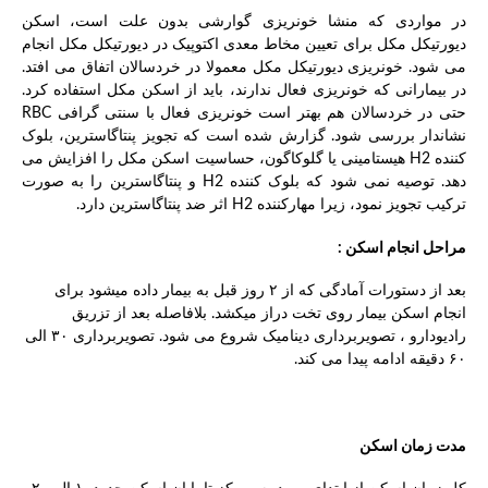
در مواردی که منشا خونریزی گوارشی بدون علت است، اسکن
دیورتیکل مکل برای تعیین مخاط معدی اکتوپیک در دیورتیکل مکل انجام
می شود. خونریزی دیورتیکل مکل معمولا در خردسالان اتفاق می افتد.
در بیمارانی که خونریزی فعال ندارند، باید از اسکن مکل استفاده کرد.
حتی در خردسالان هم بهتر است خونریزی فعال با سنتی گرافی RBC
نشاندار بررسی شود. گزارش شده است که تجویز پنتاگاسترین، بلوک
کننده H2 هیستامینی یا گلوکاگون، حساسیت اسکن مکل را افزایش می
دهد. توصیه نمی شود که بلوک کننده H2 و پنتاگاسترین را به صورت
ترکیب تجویز نمود، زیرا مهارکننده H2 اثر ضد پنتاگاسترین دارد.
مراحل انجام اسکن :
بعد از دستورات آمادگی که از ۲ روز قبل به بیمار داده میشود برای
انجام اسکن بیمار روی تخت دراز میکشد. بلافاصله بعد از تزریق
رادیودارو ، تصویربرداری دینامیک شروع می شود. تصویربرداری ۳۰ الی
۶۰ دقیقه ادامه پیدا می کند.
مدت زمان اسکن