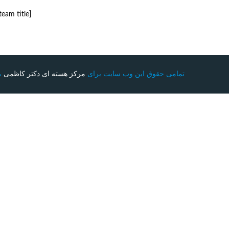
[ourteam title=’تیم گردونه’ mode=’carousel’ /]
تمامی حقوق این وب سایت برای
مرکز هسته ای دکتر کاظمی
م