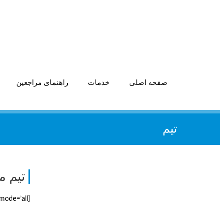
صفحه اصلی
خدمات
راهنمای مراجعین
تیم
تیم ما
[ourteam mode=’all’ /]