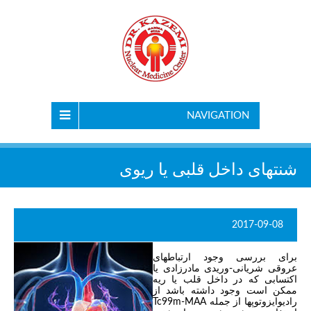
NAVIGATION
شنتهای داخل قلبی یا ریوی
2017-09-08
برای بررسی وجود ارتباطهای
عروقی شریانی-وریدی مادرزادی یا
اکتسابی که در داخل قلب یا ریه
ممکن است وجود داشته باشد از
رادیوایزوتوپها از جمله Tc99m-MAA