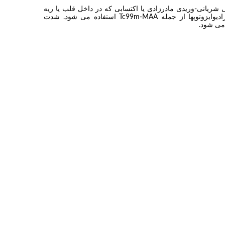
شریانی-وریدی مادرزادی یا اکتسابی که در داخل قلب یا ریه
ممکن است وجود داشته باشد از رادیوایزوتوپها از جمله Tc99m-MAA استفاده می شود. شدت
می شود.