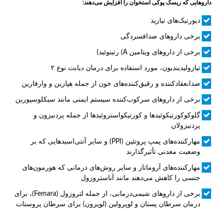
داروهایی که ریسک پوکی استخوان را افزایش می‌دهند:
دیورتیک‌های تیازید
برخی داروهای ضدافسردگی
برخی از داروهای ویتامین A) رتینوئید)
تیازولیدیندیون، مورد استفاده برای درمان دیابت نوع ۲
ضدانعقادکننده و رقیق‌کننده‌های خون از جمله هپارین و وارفارین
برخی از داروهای سرکوب‌کننده سیستم ایمنی مانند سیکلوسپورین
گلوکوکورتیکوئیدها و کورتیکواستروئیدها از جمله پردنیزون و
پردنیزولان
مهارکننده‌های پمپ پروتئین (PPI) و سایر آنتی‌اسیدهایی که بر
وضعیت معدنی تأثیرگذارند
مهارکننده‌های آروماتاز و سایر روش‌های درمانی که هورمون‌های
جنسی را کاهش می‌دهند مانند آناستروزول
برخی از داروهای شیمی‌درمانی، از جمله لتروزول (Femara)، برای
درمان سرطان پستان و لوپرولین (لوپرون) برای سرطان پروستات