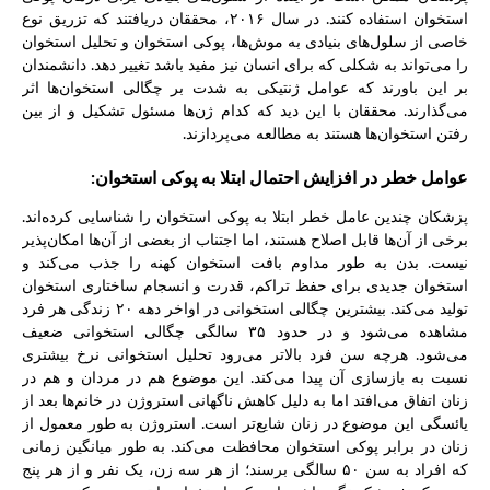
استخوان استفاده کنند. در سال ۲۰۱۶، محققان دریافتند که تزریق نوع
خاصی از سلول‌های بنیادی به موش‌ها، پوکی استخوان و تحلیل استخوان
را می‌تواند به شکلی که برای انسان نیز مفید باشد تغییر دهد. دانشمندان
بر این باورند که عوامل ژنتیکی به شدت بر چگالی استخوان‌ها اثر
می‌گذارند. محققان با این دید که کدام ژن‌ها مسئول تشکیل و از بین
رفتن استخوان‌ها هستند به مطالعه می‌پردازند.
عوامل خطر در افزایش احتمال ابتلا به پوکی استخوان:
پزشکان چندین عامل خطر ابتلا به پوکی استخوان را شناسایی کرده‌اند.
برخی از آن‌ها قابل اصلاح هستند، اما اجتناب از بعضی از آن‌ها امکان‌پذیر
نیست. بدن به طور مداوم بافت استخوان کهنه را جذب می‌کند و
استخوان جدیدی برای حفظ تراکم، قدرت و انسجام ساختاری استخوان
تولید می‌کند. بیشترین چگالی استخوانی در اواخر دهه ۲۰ زندگی هر فرد
مشاهده می‌شود و در حدود ۳۵ سالگی چگالی استخوانی ضعیف
می‌شود. هرچه سن فرد بالاتر می‌رود تحلیل استخوانی نرخ بیشتری
نسبت به بازسازی آن پیدا می‌کند. این موضوع هم در مردان و هم در
زنان اتفاق می‌افتد اما به دلیل کاهش ناگهانی استروژن در خانم‌ها بعد از
یائسگی این موضوع در زنان شایع‌تر است. استروژن به طور معمول از
زنان در برابر پوکی استخوان محافظت می‌کند. به طور میانگین زمانی
که افراد به سن ۵۰ سالگی برسند؛ از هر سه زن، یک نفر و از هر پنج