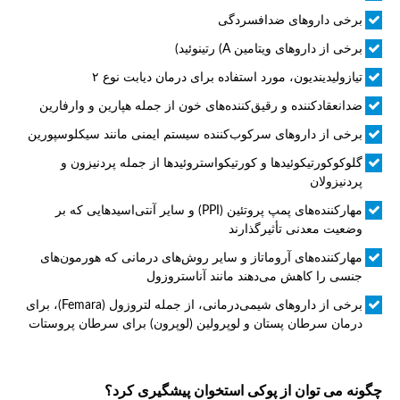
برخی داروهای ضدافسردگی
برخی از داروهای ویتامین A) رتینوئید)
تیازولیدیندیون، مورد استفاده برای درمان دیابت نوع ۲
ضدانعقادکننده و رقیق‌کننده‌های خون از جمله هپارین و وارفارین
برخی از داروهای سرکوب‌کننده سیستم ایمنی مانند سیکلوسپورین
گلوکوکورتیکوئیدها و کورتیکواستروئیدها از جمله پردنیزون و
پردنیزولان
مهارکننده‌های پمپ پروتئین (PPI) و سایر آنتی‌اسیدهایی که بر
وضعیت معدنی تأثیرگذارند
مهارکننده‌های آروماتاز و سایر روش‌های درمانی که هورمون‌های
جنسی را کاهش می‌دهند مانند آناستروزول
برخی از داروهای شیمی‌درمانی، از جمله لتروزول (Femara)، برای
درمان سرطان پستان و لوپرولین (لوپرون) برای سرطان پروستات
چگونه می توان از پوکی استخوان پیشگیری کرد؟