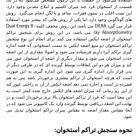
استفاده می‌شود. در حقیقت با این آزمون مشخص می‌شود که در یک
قسمت از استخوان فرد چند میزان کلسیم و املاح معدنی وجود دارد.
این تست اغلب در ستون فقرات، ساعد و یا لگن انجام می‌گیرد. روش
های گوناگونی وجود دارد اما یکی از روش هایی که بیشتر مورد استفاده
قرار می گیرد DEXA می باشد. این روش مخفف کلمه Dual Energy X-
ray Absorptiometry می باشد، در این روش برای سنجش تراکم
استخوان از اشعه ایکس استفاده می کنند. برای انجام این نوع سنجش
تراکم استخوان دو منبع اشعه ایکس به سمت استخوانی که قصد اندازه
گیری تراکم آنرا داریم فرستاده می شود و اصولا مقداری از این اشعه
جذب استخوان می شود و مقدار دیگری از اشعه از استخوان عبور می
کند و میزان هر دو این اتفاقات توسط گیرنده ای که در طرفی دیگر از
بدن قرار دارد اندازه گیری می شود. این اندازه گیری به این صورت
است که هرچه استخوان از تراکم بیشتری برخوردار باشد پس به هم
فشرده تر است و اجازه نمی دهد اشعه ایکس از آن به راحتی عبور کند
از این رو زمانی که میزان اشعه های ایکس خارج شده کمتر است به
این معنا است که فرد از تراکم استخوان بالا تری برخوردار است و در
نهایت این اشعه دریافتی توسط گیرنده وارد یک کامپیوتر می شود که در
آنجا مقیاس مقدار اشعه به مقیاس میزان تراکم استخوان تبدیل می
شود.
نحوه
سنجش تراکم استخوان: