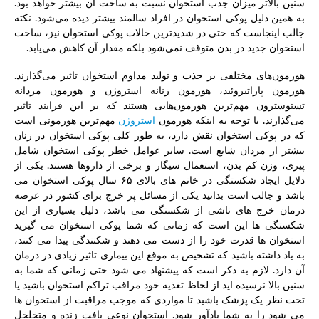
سنین بالاتر میزان جذب استخوان نسبت به ساخت آن بیشتر خواهد بود.
به همین دلیل پوکی استخوان در افراد سالمند بیشتر دیده می‌شود. نکته
جالب اینجاست که حتی در شدیدترین حالات پوکی استخوان نیز، ساخت
استخوان جدید در بدن متوقف نمی‌شود بلکه مقدار آن کاهش می‌یابد.
هورمون‌های مختلفی بر جذب و تولید مداوم استخوان تاثیر می‌گذارند.
هورمون پاراتیروئید، هورمون زنانه استروژن و هورمون مردانه
تستوسترون مهم‌ترین هورمون‌هایی هستند که بر این فرایند تاثیر
می‌گذارند. با توجه به اینکه هورمون
استروژن
مهم‌ترین هورمونی است
که در پوکی استخوان نقش دارد، به طور کلی پوکی استخوان در زنان
بیشتر از مردان شایع است. سایر عوامل خطر پوکی استخوان شامل
پیری، وزن کم بدن، استعمال سیگار و برخی از داروها هستند. یکی از
دلایل ایجاد شکستگی در خانم های بالای ۶۵ سال پوکی استخوان می
باشد و جالب است بدانید یکی از مسائل پر خرج برای کشور در عرصه
درمان خرج های ناشی از شکستگی می باشد، دلیل بسیاری از این
شکستگی ها این است که زمانی که شما پوکی استخوان می گیرید
استخوان ها قدرت خود را از دست می دهند و شکنندگی پیدا می کنند،
به یاد داشته باشید که تشخیص به موقع این بیماری تاثیر زیادی در درمان
آن دارد. لازم به ذکر است که پیشنهاد می شود حتی زمانی که شما به
سنین بالا نرسیده اید از لحاظ تغذیه خود مراقب تراکم استخوان باشید یا
تحت نظر یک پزشک باشید تا مواردی که موجب مراقبت از استخوان ها
می شود را به شما یادآور شود. استخوان نوعی بافت زنده و متخلخل