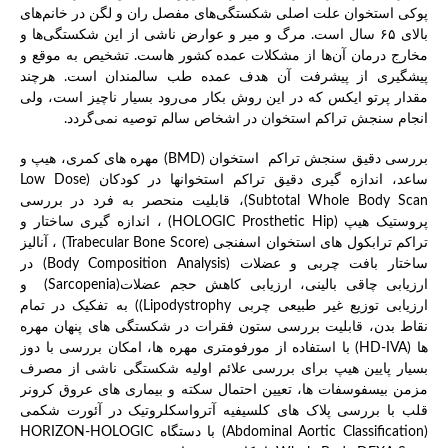
پوکی استخوان علت اصلی شکستگی‌های مفصل ران و لگن در خانم‌های
بالای ۶۵ سال است. مرگ و میر و عوارض ناشی از این شکستگی‌ها و
مخارج درمان آن‌ها از مشکلات عمده کشور هاست. تشخیص به موقع و
پیشگیری از پیشرفت آن هدف عمده طب سالمندان است. هرچند
مقدار پرتو ایکس که در این روش بکار می‌رود بسیار ناچیز است، ولی
انجام سنجش تراکم استخوان در اشخاص سالم توصیه نمی‌گردد.
بررسی دقیق سنجش تراکم استخوان (BMD) مهره های کمری، هیپ و
ساعد، اندازه گیری دقیق تراکم استخوانها در کودکان (Low Dose
Subtotal Whole Body Scan)، قابلیت منحصر به فرد در بررسی
پروستیک هیپ (HOLOGIC Prosthetic Hip) ، اندازه گیری ساختار و
تراکم ترابکول های استخوان اسفنجی (Trabecular Bone Score) ، آنالیز
ساختار بافت چربی و عضلات (Body Composition Analysis) در
ارزیابی چاقی بالینی، ارزیابی کاهش حجم عضلات(Sarcopenia) و
ارزیابی توزیع غیر طبیعی چربی Lipodystrophy)) به تفکیک در تمام
نقاط بدن، قابلیت بررسی ستون فقرات در شکستگی های پنهان مهره
ها (HD-IVA) با استفاده از مورفومتری مهره ها، امکان بررسی با دوز
بسیار پایین هیپ برای بررسی علائم اولیه شکستگی ناشی از مصرف
مزمن بیسفوسفات ها، تعیین احتمال سکته و بیماری های عروق کرونر
قلب با بررسی پلاک های کلسیفیه آترواسکلروتیک در آئورت شکمی
(Abdominal Aortic Classification) با دستگاهHORIZON-HOLOGIC