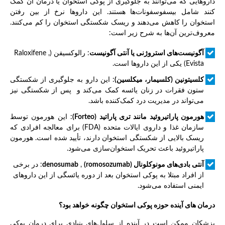
داروهایی که می‌توانند به جلوگیری از پوکی استخوان یا درمان آن کمک
کنند شامل بیسفوسفونات‌ها هستند. این داروها نرخ از بین رفتن
استخوان را کاهش می‌دهند و ریسک شکستگی استخوان را کم می‌کنند.
معروف‌ترین آن‌ها به شرح زیر است:
آگونیست‌های استروژنی یا آنتی آگونیست
: رالوکسیفن (Raloxifene ,
Evista) یکی از این داروها است.
کلسیتونین (کلسیمار، میکلسین)
: این دارو به جلوگیری از شکستگی
ستون فقرات در زنان یائسه کمک می‌کند و پس از شکستگی نیز
می‌تواند در مدیریت درد کمک‌کننده باشد.
هورمون پاراتیروئید مانند تری پاراتید
(Forteo)
: این هورمون توسط
سازمان غذا و داروی ایالات متحده (FDA) برای معالجه افرادی که
ریسک بالایی از شکستگی استخوان دارند، تأیید شده است. هورمون
پاراتیروئید باعث تحریک استخوان‌سازی می‌شود.
آنتی بادی‌های مونوکلونال (
(romosozumab
,
denosumab
: در برخی
از افراد مبتلا به پوکی استخوان بعد از دوره یائسگی از این داروهای
ایمنی استفاده می‌شود.
درمان های آینده حوزه پوکی استخوان چگونه خواهد بود؟
پزشکان ممکن است در آینده از سلول‌های بنیادی برای درمان پوکی