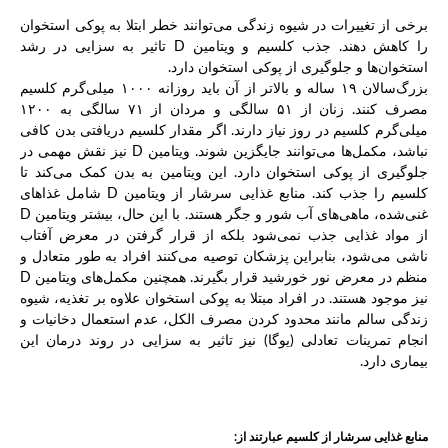
برخی از تغییرات در شیوه زندگی می‌توانند خطر ابتلا به پوکی استخوان
را کاهش دهند. جذب کلسیم و ویتامین D تاثیر به سزایی در رشد
استخوان‌ها و جلوگیری از پوکی استخوان دارد.
بزرگ‌سالان ۱۹ ساله و بالاتر از آن باید روزانه ۱۰۰۰ میلی‌گرم کلسیم
مصرف کنند. زنان از ۵۱ سالگی و مردان از ۷۱ سالگی به ۱۲۰۰
میلی‌گرم کلسیم در روز نیاز دارند. اگر مقدار کلسیم دریافتی بدن کافی
نباشد، مکمل‌ها می‌توانند جایگزین شوند. ویتامین D نیز نقش مهمی در
جلوگیری از پوکی استخوان دارد. این ویتامین به بدن کمک می‌کند تا
کلسیم را جذب کند. منابع غذایی سرشار از ویتامین D شامل غذاهای
غنی‌شده، ماهی‌های آب شور و جگر هستند. با این حال، بیشتر ویتامین D
از مواد غذایی جذب نمی‌شود بلکه از قرار گرفتن در معرض آفتاب
ناشی می‌شود، بنابراین پزشکان توصیه می‌کنند افراد به طور متعادل و
منظم در معرض نور خورشید قرار بگیرند. همچنین مکمل‌های ویتامین D
نیز موجود هستند. در افراد مبتلا به پوکی استخوان علاوه بر تغذیه، شیوه
زندگی سالم مانند محدود کردن مصرف الکل، عدم استعمال دخانیات و
انجام تمرینات تعادلی (یوگا) نیز تاثیر به سزایی در روند درمان این
بیماری دارد.
منابع غذایی سرشار از کلسیم عبارتند از: