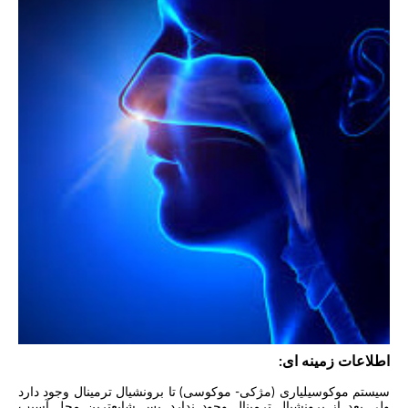
اطلاعات زمینه ای:
سیستم موکوسیلیاری (مژکی- موکوسی) تا برونشیال ترمینال وجود دارد
ولی بعد از برونشیال ترمینال وجود ندارد. پس شایع‌ترین محل آسیب