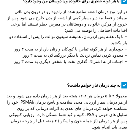
آیا هر گونه خطری برای خانواده و یا دوستان من وجود دارد؟
در این نوع درمان اشعه ساطع شده از رادیودارو در درون بدن باقی
میماند و فقط مقادیر بسیار کمی از اشعه از بدن خارج می شود. پس از
خروج از مرکز، خانواده و دوستانتان در معرض خطر نیستند اما برخی
اقدامات احتیاطی را توصیه می کنیم:
– تا یک هفته پس ازدرمان، همیشه سیفون توالت را پس از استفاده دو
بار بکشید.
– خودداری از هر گونه تماس با کودکان و زنان باردار به مدت ۳ روز
– محدود کردن تماس نزدیک با دیگر بزرگسالان به مدت ۳ روز
– اجتناب از به اشتراک گذاری تخت با شخص دیگری به مدت ۳ روز
به چند درمان نیاز خواهم داشت؟
معمولا ۴ تا ۵ درمان هر ۸-۱۲ هفته بعد از هر درمان داده می شود. و بعد
از هر درمان بیمار ارزیابی مجدد سلامت و پاسخ درمان باPSMA خود را
مشاهده خواهد کرد. درمان های بعدی به اثرات درمانی که بر روی
سلول های خونی و PSA، کلیه و کبد شما بستگی دارد. ارزیابی کلینیکی
پس از هر درمان (از جمله خون و اسکن) ۲ هفته قبل از چرخه درمان
بعدی باید انجام شود.