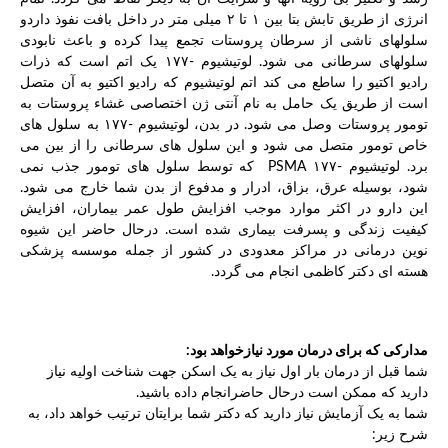
انرژی از طریق تابش بتا بین ۱ تا ۲ میلی متر در داخل بافت نفوذ داردو
سلولهای ناشی از سرطان پروستات تجمع پیدا کرده و باعث نابودی
سلولهای سرطانی می شود. لوتیشیوم -۱۷۷ یک اتم است که ذرات
رادیو اکتیو را ساطع می کند اتم لوتیشیوم که رادیو اکتیو به آن متصل
است از طریق یک حامل به نام آنتی ژن اختصاصی غشاء پروستات به
تومور پروستات وصل می شود. در بدن، لوتیشیوم -۱۷۷ به سلول های
خاص تومور متصل می شود و این سلول های سرطانی را از بین می
برد. لوتیشیوم -۱۷۷ PSMA که توسط سلول های تومور جذب نمی
شود، بوسیله عرق، بزاق، ادرار و مدفوع از بدن شما خارج می شود.
این دارو در اکثر موارد موجب افزایش طول عمر بیماران، افزایش
کیفیت زندگی و پسرفت بیماری شده است. درحال حاضر این شیوه
نوین درمانی در مراکز معدودی در کشور از جمله موسسه پزشکی
هسته ای دکتر کاظمی انجام می گردد.
مدارکی که برای درمان مورد نیازخواهد بود:
شما قبل از درمان بار اول نیاز به یک اسکن جهت شناخت اولیه نیاز
دارید که ممکن است درحال حاضرانجام داده باشید.
شما به یک آزمایش نیاز دارید که دکتر شما برایتان ترتیب خواهد داد، به
شرح زیر: