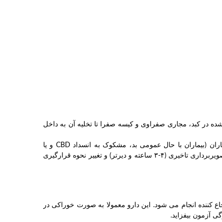
ده در کبد، مجاری صفراوی و کیسه صفرا تا تخلیه آن به داخل
تصویربرداری بلافاصله بعد از تزریق شروع میشود و به صورت متوالی تا ۶۰ دقیقه، با تصاویر تاخیری ۴-۳ ساعته گرفت و در بعضی از بیماران (بیماران با حال عمومی بد، مشکوک به انسداد CBD و یا
مشکوک به آترزی صفراوی) تصویربرداری تاخیری پس از ۲۴-۱۸ ساعت انجام می شود. اگر بیمار از نظر نشت صفراوی بررسی می شود ، تصویربرداری تاخیری (۴-۳ ساعته و دیرتر) و تغییر نحوه قرارگیری
 آترزی صفراوی هستند، پیش درمان با فنوباربیتال به میزان mg /kg /day 5 بدستور پزشک ارجاع کننده انجام می شود. این دارو معمولا به صورت خوراکی در