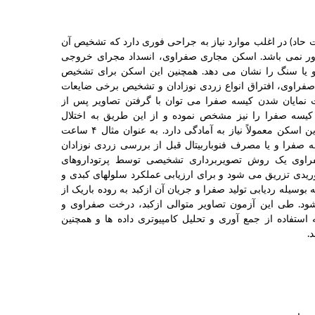
 حاد) در اغلب موارد نیاز به جراحی فوری دارد که تشخیص آن
دور نمی باشد. اسکن مجاری صفراوی، انسداد مجرای خروجی
و یا سنگ را نشان می دهد. همچنین این اسکن برای تشخیص
راوی، افتراق انواع زردی نوزادان و تشخیص برخی ضایعات
 نمایان شدن کیسه صفرا می توان با گرفتن تصاویر پس از
ه صفرا را نیز مشخص نموده و از این طریق به اختلال
عملکرد کیسه صفرا پی برد. انجام این اسکن معمولاً نیاز به آمادگی دارد. به عنوان مثال ۴ ساعت
ه صفرا و یا مصرف فنوباربیتال قبل از بررسی زردی نوزادان
راوی یک روش تصویربرداری تشخیصی توسط پرتوداروهای
 TC-99m به صورت وریدی تزریق می شود و برای ارزیابی عملکرد سلولهای کبدی و
وسیله ردیابی تولید صفرا و جریان آن ازکبد به روده باریک از
د. طی این آزمون تصاویر متوالی ازکبد، درخت صفراوی و
استفاده از جمع آوری و تحلیل کامپیوتری داده ها و همچنین
.