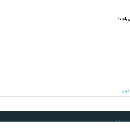
 باشد
:
کبدی
حفوظ است.