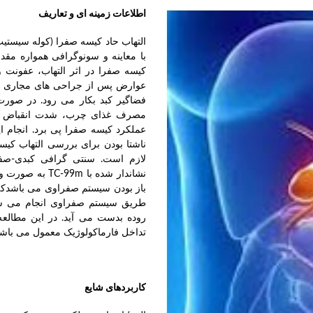
اطلاعات زمینه ای و تعاریف
التهاب حاد کیسه صفرا (کوله سیستیت
با معاینه و سونوگرافی همواره مق
کیسه صفرا در اثر التهاب، عفونت 
عوارض پس از جراحی های مجاری صف
فضاگیر کبد بکار می رود. در صورت
مصرف غذای چرب، شدت انقباض کیس
ناشتا بودن برای بررسی التهاب کیس
لازم است. سنتی گرافی کبدی-صف
نشاندار شده با
باز بودن سیستم صفراوی می باشدکه ب
طریق سیستم صفراوی انجام می شو
روده بدست می آید. در این مطالعه 
تداخل فارماکولوژیک معمول می باشد
کاربردهای شایع