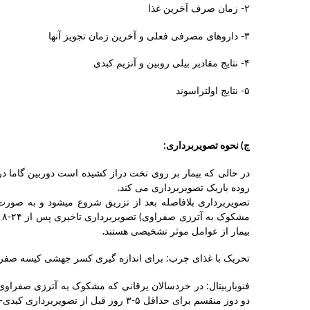
۲- زمان صرف آخرین غذا
۳- داروهای مصرفی فعلی و آخرین زمان تجویز آنها
۴- نتایج مقادیر بیلی روبین و آنزیم کبدی
۵- نتایج اولتراسوند
ج) نحوه تصویربرداری:
در حالی که بیمار بر روی تخت دراز کشیده است دوربین گاما د
روده باریک تصویربرداری می کند.
بیمار از عوامل موثر تشخیصی هستند
.
تحریک با غذای چرب: برای اندازه گیری کسر جهشی کیسه صفرا 
دو دوز منقسم برای حداقل ۵-۳ روز قبل از تصویربرداری کبدی- صفراوی تجویز می گردد تا دفع صفراوی ماده نشاندار را تشدید نموده و بر ویژگی آزمون بیفزاید.