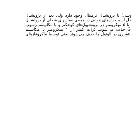
) تا برونشیال ترمینال وجود دارد ولی بعد از برونشیال
حل آسیب راه‌های هوایی در همه‌ی بیماریهای شغلی از برونشیال
ترمینال به بعد می‌باشد. ذرات بین ۲ تا ۵ میکرومتر در برونشیول‌های کوچکتر و با مکانیسم رسوب
وزنی یا Gravitational precipitation حذف می‌شوند. ذرات کمتر از ۱ میکرومتر با مکانیسم
diffusional یا رسوب انتشاری در آلوئول ها حذف می‌شوند یعنی توسط ماکروفاژهای