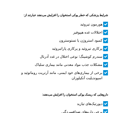
شرایط پزشکی که خطر پوکی استخوان را افزایش می‌دهند عبارتند از:
هورمون تیروئید
اختلالات غده هیپوفیز
کمبود استروژن یا تستوسترون
پرکاری تیروئید و پرکاری پاراتیروئید
سندرم کوشینگ؛ نوعی اختلال در غدد آدرنال
مشکلات جذب مواد معدنی مانند بیماری سلیاک
برخی از بیماری‌های خود ایمنی، مانند آرتریت روماتوئید و
اسپوندیلیت آنکیلوزان
داروهایی که ریسک پوکی استخوان را افزایش می‌دهند:
دیورتیک‌های تیازید
برخی داروهای ضدافسردگی