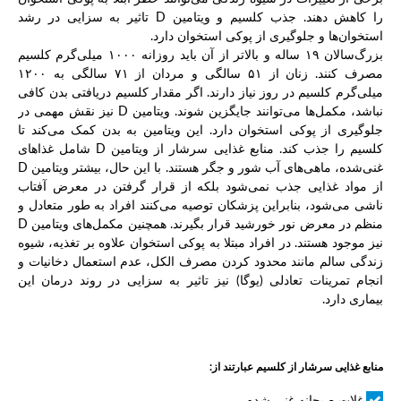
را کاهش دهند. جذب کلسیم و ویتامین D تاثیر به سزایی در رشد
استخوان‌ها و جلوگیری از پوکی استخوان دارد.
بزرگ‌سالان ۱۹ ساله و بالاتر از آن باید روزانه ۱۰۰۰ میلی‌گرم کلسیم
مصرف کنند. زنان از ۵۱ سالگی و مردان از ۷۱ سالگی به ۱۲۰۰
میلی‌گرم کلسیم در روز نیاز دارند. اگر مقدار کلسیم دریافتی بدن کافی
نباشد، مکمل‌ها می‌توانند جایگزین شوند. ویتامین D نیز نقش مهمی در
جلوگیری از پوکی استخوان دارد. این ویتامین به بدن کمک می‌کند تا
کلسیم را جذب کند. منابع غذایی سرشار از ویتامین D شامل غذاهای
غنی‌شده، ماهی‌های آب شور و جگر هستند. با این حال، بیشتر ویتامین D
از مواد غذایی جذب نمی‌شود بلکه از قرار گرفتن در معرض آفتاب
ناشی می‌شود، بنابراین پزشکان توصیه می‌کنند افراد به طور متعادل و
منظم در معرض نور خورشید قرار بگیرند. همچنین مکمل‌های ویتامین D
نیز موجود هستند. در افراد مبتلا به پوکی استخوان علاوه بر تغذیه، شیوه
زندگی سالم مانند محدود کردن مصرف الکل، عدم استعمال دخانیات و
انجام تمرینات تعادلی (یوگا) نیز تاثیر به سزایی در روند درمان این
بیماری دارد.
منابع غذایی سرشار از کلسیم عبارتند از:
غلات صبحانه غنی شده