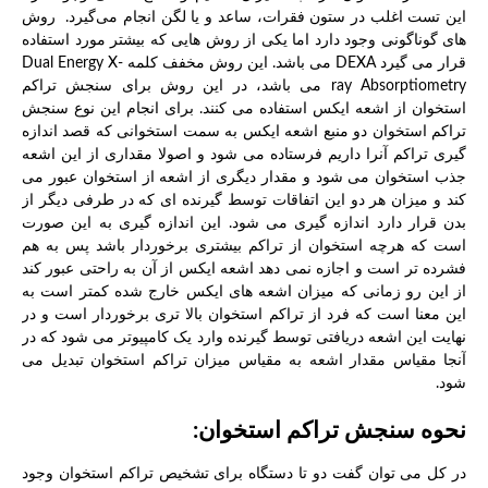
این تست اغلب در ستون فقرات، ساعد و یا لگن انجام می‌گیرد. روش
های گوناگونی وجود دارد اما یکی از روش هایی که بیشتر مورد استفاده
قرار می گیرد DEXA می باشد. این روش مخفف کلمه Dual Energy X-
ray Absorptiometry می باشد، در این روش برای سنجش تراکم
استخوان از اشعه ایکس استفاده می کنند. برای انجام این نوع سنجش
تراکم استخوان دو منبع اشعه ایکس به سمت استخوانی که قصد اندازه
گیری تراکم آنرا داریم فرستاده می شود و اصولا مقداری از این اشعه
جذب استخوان می شود و مقدار دیگری از اشعه از استخوان عبور می
کند و میزان هر دو این اتفاقات توسط گیرنده ای که در طرفی دیگر از
بدن قرار دارد اندازه گیری می شود. این اندازه گیری به این صورت
است که هرچه استخوان از تراکم بیشتری برخوردار باشد پس به هم
فشرده تر است و اجازه نمی دهد اشعه ایکس از آن به راحتی عبور کند
از این رو زمانی که میزان اشعه های ایکس خارج شده کمتر است به
این معنا است که فرد از تراکم استخوان بالا تری برخوردار است و در
نهایت این اشعه دریافتی توسط گیرنده وارد یک کامپیوتر می شود که در
آنجا مقیاس مقدار اشعه به مقیاس میزان تراکم استخوان تبدیل می
شود.
نحوه
سنجش تراکم استخوان:
در کل می توان گفت دو تا دستگاه برای تشخیص تراکم استخوان وجود