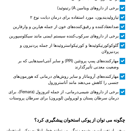
برخی از داروهای ویتامین A) رتینوئید)
تیازولیدیندیون، مورد استفاده برای درمان دیابت نوع ۲
ضدانعقادکننده و رقیق‌کننده‌های خون از جمله هپارین و وارفارین
برخی از داروهای سرکوب‌کننده سیستم ایمنی مانند سیکلوسپورین
گلوکوکورتیکوئیدها و کورتیکواستروئیدها از جمله پردنیزون و
پردنیزولان
مهارکننده‌های پمپ پروتئین (PPI) و سایر آنتی‌اسیدهایی که بر
وضعیت معدنی تأثیرگذارند
مهارکننده‌های آروماتاز و سایر روش‌های درمانی که هورمون‌های
جنسی را کاهش می‌دهند مانند آناستروزول
برخی از داروهای شیمی‌درمانی، از جمله لتروزول (Femara)، برای
درمان سرطان پستان و لوپرولین (لوپرون) برای سرطان پروستات
چگونه می توان از پوکی استخوان پیشگیری کرد؟
برخی از تغییرات در شیوه زندگی می‌توانند خطر ابتلا به پوکی استخوان