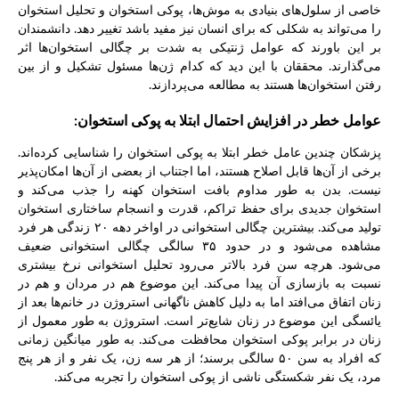
خاصی از سلول‌های بنیادی به موش‌ها، پوکی استخوان و تحلیل استخوان
را می‌تواند به شکلی که برای انسان نیز مفید باشد تغییر دهد. دانشمندان
بر این باورند که عوامل ژنتیکی به شدت بر چگالی استخوان‌ها اثر
می‌گذارند. محققان با این دید که کدام ژن‌ها مسئول تشکیل و از بین
رفتن استخوان‌ها هستند به مطالعه می‌پردازند.
عوامل خطر در افزایش احتمال ابتلا به پوکی استخوان:
پزشکان چندین عامل خطر ابتلا به پوکی استخوان را شناسایی کرده‌اند.
برخی از آن‌ها قابل اصلاح هستند، اما اجتناب از بعضی از آن‌ها امکان‌پذیر
نیست. بدن به طور مداوم بافت استخوان کهنه را جذب می‌کند و
استخوان جدیدی برای حفظ تراکم، قدرت و انسجام ساختاری استخوان
تولید می‌کند. بیشترین چگالی استخوانی در اواخر دهه ۲۰ زندگی هر فرد
مشاهده می‌شود و در حدود ۳۵ سالگی چگالی استخوانی ضعیف
می‌شود. هرچه سن فرد بالاتر می‌رود تحلیل استخوانی نرخ بیشتری
نسبت به بازسازی آن پیدا می‌کند. این موضوع هم در مردان و هم در
زنان اتفاق می‌افتد اما به دلیل کاهش ناگهانی استروژن در خانم‌ها بعد از
یائسگی این موضوع در زنان شایع‌تر است. استروژن به طور معمول از
زنان در برابر پوکی استخوان محافظت می‌کند. به طور میانگین زمانی
که افراد به سن ۵۰ سالگی برسند؛ از هر سه زن، یک نفر و از هر پنج
مرد، یک نفر شکستگی ناشی از پوکی استخوان را تجربه می‌کند.