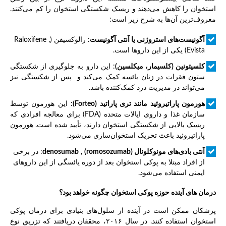
استخوان را کاهش می‌دهند و ریسک شکستگی استخوان را کم می‌کنند.
معروف‌ترین آن‌ها به شرح زیر است:
آگونیست‌های استروژنی یا آنتی آگونیست
: رالوکسیفن (Raloxifene ,
Evista) یکی از این داروها است.
کلسیتونین (کلسیمار، میکلسین)
: این دارو به جلوگیری از شکستگی
ستون فقرات در زنان یائسه کمک می‌کند و پس از شکستگی نیز
می‌تواند در مدیریت درد کمک‌کننده باشد.
هورمون پاراتیروئید مانند تری پاراتید
(Forteo)
: این هورمون توسط
سازمان غذا و داروی ایالات متحده (FDA) برای معالجه افرادی که
ریسک بالایی از شکستگی استخوان دارند، تأیید شده است. هورمون
پاراتیروئید باعث تحریک استخوان‌سازی می‌شود.
آنتی بادی‌های مونوکلونال (
(romosozumab
,
denosumab
: در برخی
از افراد مبتلا به پوکی استخوان بعد از دوره یائسگی از این داروهای
ایمنی استفاده می‌شود.
درمان های آینده حوزه پوکی استخوان چگونه خواهد بود؟
پزشکان ممکن است در آینده از سلول‌های بنیادی برای درمان پوکی
استخوان استفاده کنند. در سال ۲۰۱۶، محققان دریافتند که تزریق نوع