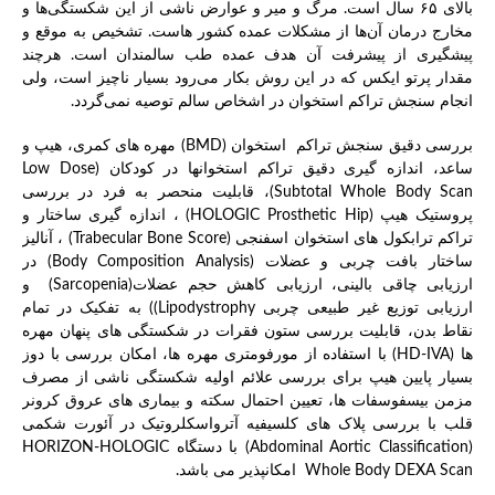
بالای ۶۵ سال است. مرگ و میر و عوارض ناشی از این شکستگی‌ها و
مخارج درمان آن‌ها از مشکلات عمده کشور هاست. تشخیص به موقع و
پیشگیری از پیشرفت آن هدف عمده طب سالمندان است. هرچند
مقدار پرتو ایکس که در این روش بکار می‌رود بسیار ناچیز است، ولی
انجام سنجش تراکم استخوان در اشخاص سالم توصیه نمی‌گردد.
بررسی دقیق سنجش تراکم استخوان (BMD) مهره های کمری، هیپ و
ساعد، اندازه گیری دقیق تراکم استخوانها در کودکان (Low Dose
Subtotal Whole Body Scan)، قابلیت منحصر به فرد در بررسی
پروستیک هیپ (HOLOGIC Prosthetic Hip) ، اندازه گیری ساختار و
تراکم ترابکول های استخوان اسفنجی (Trabecular Bone Score) ، آنالیز
ساختار بافت چربی و عضلات (Body Composition Analysis) در
ارزیابی چاقی بالینی، ارزیابی کاهش حجم عضلات(Sarcopenia) و
ارزیابی توزیع غیر طبیعی چربی Lipodystrophy)) به تفکیک در تمام
نقاط بدن، قابلیت بررسی ستون فقرات در شکستگی های پنهان مهره
ها (HD-IVA) با استفاده از مورفومتری مهره ها، امکان بررسی با دوز
بسیار پایین هیپ برای بررسی علائم اولیه شکستگی ناشی از مصرف
مزمن بیسفوسفات ها، تعیین احتمال سکته و بیماری های عروق کرونر
قلب با بررسی پلاک های کلسیفیه آترواسکلروتیک در آئورت شکمی
(Abdominal Aortic Classification) با دستگاهHORIZON-HOLOGIC
Whole Body DEXA Scan امکانپذیر می باشد.