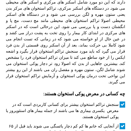
دارند که این دو مورد شامل اسکنر های مرکزی و اسکنر های محیطی
می شود. در دستگاه های اسکنر مرکزی، تراکم استخوان های مرکز بدن
یعنی ستون مهره و لگن بررسی می شود و در دستگاه های اسکنر
محیطی اصولا تراکم استخوان های محیطی مانند مچ دست، مچ پا و
انگشتان دست و پا بررسی می شود. این درحالی است که در اسکنر
های مرکزی در ابتدای کار بیمار را روی تخت به پشت دراز می کشد و
در عین حال از او خواسته می شود که در زمانی که تست انجام می
شود کاملا بی حرکت بماند، بعد از آن اسکنر روی قسمتی از بدن فرد
قرار می گیرد که باید مورد سنجش تراکم استخوان قرار بگیرد و اشعه
ایکس را از خود ساطع می کند تا میزان تراکم استخوان فرد را مشخص
کند. بیشترین جاهایی از بدن که اصولا زود تر دچار پوکی استخوان می
شوند شامل لگن، ستون مهره و مفصل ران می باشند از این رو بیشتر
این نواحی تحت درمان پوکی استخوان و آزمایش تراکم استخوان قرار
می گیرند.
چه کسانی در معرض پوکی استخوان هستند:
سنجش تراکم استخوان بیشتر برای کسانی کاربردی است که در
معرض یکسری بیماری ها می باشند از جمله بیمار های استئوپروز یا
پوکی استخوان هستند.
از آنجایی که خانم ها کم کم دچار یائسگی می شوند باید قبل از ۶۵