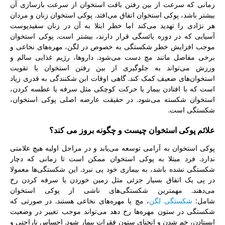
زمانی که سرعت از بین رفتن بافت استخوان از سرعت بازسازی آن
بیشتر باشد، پوکی استخوان اتفاق می‌افتد. پوکی استخوان زنان و مردان
هر نژادی را تهدید می‌کند اما خطر ابتلا به آن در زنان سفیدپوست
آسیایی که در دوره یائسگی قرار دارند، بیشتر است. پوکی استخوان
موجب افزایش خطر شکستگی به خصوص در لگن، مهره‌های نخاعی و
برخی مفاصل مانند مچ دست می‌شود. داروها، رژیم غذایی سالم و
ورزش می‌تواند به جلوگیری از بین رفتن استخوان یا تقویت
استخوان‌های ضعیف کمک کند. گاهی اوقات این شکنندگی به قدری زیاد
است که با افتادن بیمار یا حرکت کوچکی مثل سرفه یا عطسه کردن،
استخوان شکسته می‌شود. در حقیقت عارضه اصلی پوکی استخوان،
شکستگی است.
علائم پوکی استخوان چیست و چگونه بروز می کند؟
پوکی استخوان به آرامی توسعه می‌یابد و در مراحل اولیه هیچ علامتی
ندارد. فرد مبتلا به پوکی استخوان ممکن است تا زمانی که دچار
شکستگی نشده باشد، به بیماری خود پی نبرد. این شکستگی‌ها معمولا
در پی یک اتفاق بسیار جزئی مثل زمین خوردن یا سرفه کردن رخ
می‌دهند. مهمترین شکستگی‌های ناشی از پوکی استخوان
شامل:
شکستگی لگن
، مچ یا مهره‌های نخاعی هستند. در صورتی که
شکستگی در ستون مهره‌ها رخ دهد می‌تواند موجب تغییر در وضعیت
ایستادن، خم شدن و انحنای ستون فقرات بیمار شود. احساس ناراحتی و