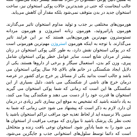
جالب اینجاست که حتی در شدیدترین حالات پوکی استخوان نیز، ساخت
استخوان جدید در بدن متوقف نمی‌شود بلکه مقدار آن کاهش می‌یابد.
هورمون‌های مختلفی بر جذب و تولید مداوم استخوان تاثیر می‌گذارند.
هورمون پاراتیروئید، هورمون زنانه استروژن و هورمون مردانه
تستوسترون مهم‌ترین هورمون‌هایی هستند که بر این فرایند تاثیر
می‌گذارند. با توجه به اینکه هورمون
استروژن
مهم‌ترین هورمونی است
که در پوکی استخوان نقش دارد، به طور کلی پوکی استخوان در زنان
بیشتر از مردان شایع است. سایر عوامل خطر پوکی استخوان شامل
پیری، وزن کم بدن، استعمال سیگار و برخی از داروها هستند. یکی از
دلایل ایجاد شکستگی در خانم های بالای ۶۵ سال پوکی استخوان می
باشد و جالب است بدانید یکی از مسائل پر خرج برای کشور در عرصه
درمان خرج های ناشی از شکستگی می باشد، دلیل بسیاری از این
شکستگی ها این است که زمانی که شما پوکی استخوان می گیرید
استخوان ها قدرت خود را از دست می دهند و شکنندگی پیدا می کنند،
به یاد داشته باشید که تشخیص به موقع این بیماری تاثیر زیادی در درمان
آن دارد. لازم به ذکر است که پیشنهاد می شود حتی زمانی که شما به
سنین بالا نرسیده اید از لحاظ تغذیه خود مراقب تراکم استخوان باشید یا
تحت نظر یک پزشک باشید تا مواردی که موجب مراقبت از استخوان ها
می شود را به شما یادآور شود. استخوان نوعی بافت زنده و متخلخل
است که دائما توسط سلول‌های استخوانی جذب و جایگزین می‌شود.