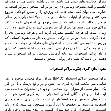
میزان فعالیت های بدنی می باشد. به یاد داشته باشید میزان مصرف
کلسیم و البته مصرف ویتامین دی نیز در تراکم استخوان مواثر است. به
عبارتی می توان گفت بچه هایی که ورزش را از سنین کوچکی شروع
می کنند و بیشتر از لبنیات استفاده می کنند اصولا استخوان هایی سالم
تر دارند. جالب است بدانید که در سنین نوجوانی استخوان ها به حداکثر
تراکم خود می رسند اما بعد از آن شروع می کنند به پوک شدن و در این
زمان است که هرچه کلسیم مصرف کرده اند و هرچه ویتامین دی را
جدی گرفته باشند دیر تر به پوکی استخوان دچار می شوند. کسانی که
ورزش متداوم می کنند همیشه استخوان های متراکمی خواهند داشت و
دیر تر به پوکی استخوان دچار می شوند. به یاد داشته باشید که برای
درمان پوکی استخوان ابتدا باید آزمایش سنجش تراکم استخوان نشان
دهنده این باشد که شما دچار پوکی استخوان هستید.
نحوه اندازه گیری چگونه تراکم استخوان:
برای سنجش تراکم استخوان (BMD) میزان مواد معدنی موجود در هر
سانتی متر مکعب اندازه گیری می شود و در واقع پزشکان با این کار
یک معیار نسبی از میزان مواد معدنی موجود در استخوان به دست می
آید، اما در واقع چگالی اصلی استخوان اندازه گیری نمی شود. در
دستگاه‌های سنجش تراکم استخوان از اشعه ایکس برای تصویربرداری
استفاده می‌شود. در حقیقت با این آزمون مشخص می‌شود که در یک
قسمت از استخوان فرد چند میزان کلسیم و املاح معدنی وجود دارد.