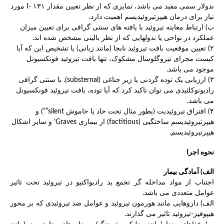
ندولار سمی مفید می باشد، تمایزی که از نظر تعیین مقدار ۱۳۱ -I مورد
نیاز برای درمان هیپرتیروئیدیسم اهمیت دارد.
ب) ارتباط معاینه تیروئید با یافته های سنتی گرافی برای تعیین میزان
عملکرد در نواحی یا ندولهایی که از نظر بالینی مشخص شده اند.
۲) تعیین موقعیت بافت تیروئید نابجا (مانند زبانی) یا تشخیص این که آیا
کیست مجرای تیروگلوسال مشکوک، تنها بافت تیروئید فونکسیونل
موجود می باشد.
۳) ارزیابی یک توده گردنی یا زیر جناغی (substernal). با سنتی گرافی
رادیونوکلئیدی می توان تاکید کرد که آیا توده، بافت تیروئید فونکسیونل
می باشد.
۴) افتراق تیروئیدیت (بطور مثال تحت حاد یا خاموش silent””) و
هیپرتیروئیدیسم ساختگیی (factitious) از بیماری Graves’ و سایر اشکال
هیپرتیروئیدیسم.
نحوه اجرا
الف) آمادگی بیمار
اجتناب از مواد مداخله گر تجمع ید رادیواکتیو در تیروئید تحت تاثیر
عوامل متعددی می باشد.
الف) داروهایی مانند هورمون تیروئید و عوامل ضد تیروئیدی که بر محور
هیپوفیز-تیروئید تاثیر می گذارند.