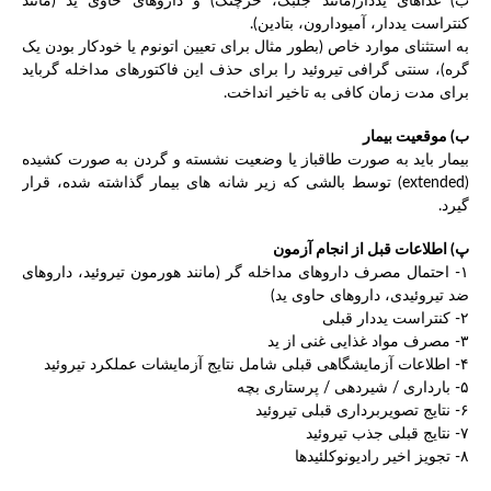
ب) غذاهای یددار(مانند جلبک، خرچنگ) و داروهای حاوی ید (مانند
کنتراست یددار، آمیودارون، بتادین).
به استثنای موارد خاص (بطور مثال برای تعیین اتونوم یا خودکار بودن یک
گره)، سنتی گرافی تیروئید را برای حذف این فاکتورهای مداخله گرباید
برای مدت زمان کافی به تاخیر انداخت.
ب) موقعیت بیمار
بیمار باید به صورت طاقباز یا وضعیت نشسته و گردن به صورت کشیده
(extended) توسط بالشی که زیر شانه های بیمار گذاشته شده، قرار
گیرد.
پ) اطلاعات قبل از انجام آزمون
۱- احتمال مصرف داروهای مداخله گر (مانند هورمون تیروئید، داروهای
ضد تیروئیدی، داروهای حاوی ید)
۲- کنتراست یددار قبلی
۳- مصرف مواد غذایی غنی از ید
۴- اطلاعات آزمایشگاهی قبلی شامل نتایج آزمایشات عملکرد تیروئید
۵- بارداری / شیردهی / پرستاری بچه
۶- نتایج تصویربرداری قبلی تیروئید
۷- نتایج قبلی جذب تیروئید
۸- تجویز اخیر رادیونوکلئیدها