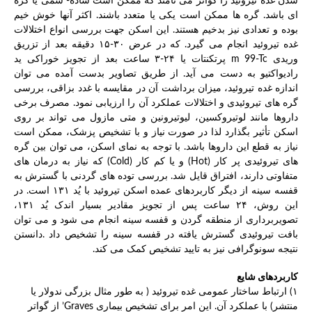
شدن غده تیروئید را گواتر می نامند که ممکن است ساده- سمی یا گره
ای باشد. گره ها ممکن است یکی یا متعدد باشند. اکثر آنها خوش خیم
بوده و تعدادی نیز بدخیم هستند. این اسکن جهت بررسی انواع اختلالات
غده تیروئید انجام می گیرد. که در عرض ۳۰-۱۵ دقیقه بعد از تزریق
وریدی m 99-Tc پرتکنتات یا ۲۴-۳ ساعت بعد از تجویز خوراکی ید
رادیواکتیو به دست می آید. از طریق تصاویر بدست آمده می توان
اندازه غده تیروئید، میزان برداشت آن در مقایسه با غدد بزاقی، بررسی
گره های تیروئیدی و اختلالات عملکرد آن را ارزیابی نمود. مصرف برخی
داروها مانند لوتیروکسین، لیوتیرونین و متی مازول می تواند بر روی
اسکن تأثیر بگذارد لذا در صورت نیاز و با تشخیص پزشک، ممکن است
نیاز به قطع این داروها باشد. با توجه به نمای اسکن، می توان بین گره
های تیروئیدی پر کار (Hot) و یا کم کار (Cold) که نیاز به درمان های
متفاوتی دارند، افتراق قایل شد. بررسی توده های گردنی با گسترش به
قفسه سینه از دیگر کاربردهای عمده اسکن تیروئید با یُد ۱۳۱ است. در
این روش، ۲۴ ساعت پس از تجویز مقادیر بسیار اندک یُد ۱۳۱،
تصویربرداری از منطقه گردن و قفسه سینه انجام می شود و می توان
بافت تیروئیدی گسترش یافته در قفسه سینه را تشخیص داد .دانستن
نتیجه سونوگرافی نیز به تایید تشخیص کمک می کند.
کاربردهای شایع
۱) ارتباط ساختار عمومی غده تیروئید ( به طور مثال بزرگی ندولار یا
منتشر) با عملکرد آن. این امر برای تشخیص بیماری Graves’ از گواتر