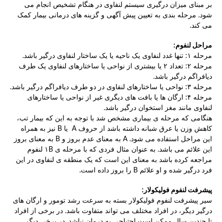
بر مبنای میزان درگیری سیستم لنفاوی در هنگام تشخیص انجام می
شود. مرحله بندی به تعیین پیش آگهی و گزینه های درمانی بیمار کمک
می کند.
مراحل لنفوم:
مرحله ۱: تنها غدد لنفاوی یک ناحیه یا یک ساختار لنفاوی درگیر باشد.
مرحله ۲: تعداد ۲ یا بیشتری از نواحی یا ساختارهای لنفاوی یک طرف
دیافراگم درگیر باشد.
مرحله ۳: نواحی یا ساختارهای لنفاوی در دو طرف دیافراگم درگیر باشد.
مرحله ۴: ارگان ها یا بافت های دیگری غیر از نواحی یا ساختارهای
لنفاوی مانند مغز استخوان درگیر باشد.
هنگامی که مرحله ی بیماری مشخص شد با توجه به این که بیمار تب،
کاهش وزن یا عرق شبانه داشته باشد از حروف A یا B نیز به همراه
این مراحل استفاده می شود. A به معنای عدم بروز و B به معنای بروز
این علائم می باشد. به عنوان مثال فردی که با مرحله ی ۱B لنفوم
مراجعه کرده باشد به معنای این است که یک منطقه ی لنفاوی در این
فرد درگیر شده و او علائم B را بروز داده است.
پیشرفت لنفوم فولیکولار:
سیر پیشرفت لنفوم فولیکولار بسته به سرعت رشد تومور و ارگان های
درگیر دیگر، در افراد مختلف می تواند متفاوت باشد. در برخی از افراد
تا چندین سال ممکن است احتیاجی به درمان نباشد. در برخی دیگر