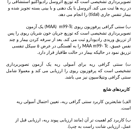
تصویربرداری تشخیصی است که توزیع آئروسل رادیواکتیو استنشاقی را
در ریه ها ثبت می کند. آئروسل با یک دهنی و با بینی بسته تجویز شده و
بیمار تنفس جاری (tidal) را انجام می دهد.
ب) سنتی گرافی پرفوزیون ریوی MAA) m99-Tc) یک آزمون
تصویربرداری تشخیصی است که توزیع جریان خون شریان ریوی را پس
از تزریق وریدی رادیودارو ثبت می کند. بعد از سرفه کردن بیمار و چند
نفس عمیق، MAA m99- Tc را به آهستگی در عرض ۵ سیکل تنفسی
تزریق نمود در حالیکه بیمار در حالت طاقباز قرار دارد.
ت) سنتی گرافی ریه برای آمبولی ریه یک آزمون تصویربرداری
تشخیصی است که پرفوزیون ریوی را ارزیابی می کند و معمولا شامل
سنتی گرافی ونتیلاسیون نیز می باشد.
کاربردهای شایع
الف) شایعترین کاربرد سنتی گرافی ریه، تعیین احتمال آمبولی ریه
است.
ب) کاربرد کم اهمیت تر آن (مانند ارزیابی پیوند ریه، ارزیابی قبل از
عمل، ارزیابی شانت راست به چپ).