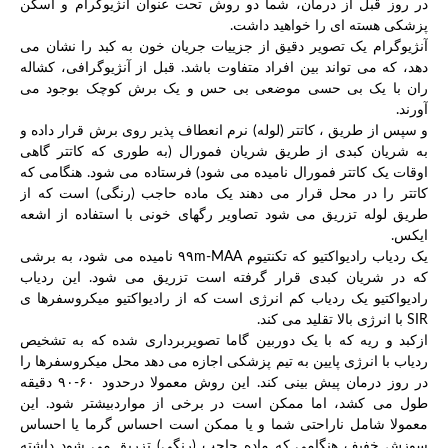
در روز قبل از درمان، شما دو روش تحت عنوان آنژیوگرام و اسکن
پزشکی هسته ای را خواهید داشت.
آنژیوگرام یک تصویر دقیق از جزییات جریان خون به کبد را نشان می
دهد، که می تواند بین افراد متفاوت باشد. قبل از آنژیوگرافی، کشاله
ران با یک بی حسی موضعی بی حس و یک برش کوچک بوجود می
آورند.
و سپس از طریق ، کاتتر (لوله) نرم انعطاف پذیر روی برش قرار داده و
به شریان کبدی از طریق شریان فمورال (به طوری که کاتتر گاهی
اوقات یک کاتتر فمورال نامیده می شود) فرستاده می شود. هنگامی که
کاتتر را در محل قرار می دهند یک ماده حاجب (رنگی) است که از
طریق لوله تزریق می شود تصاویر رگهای خونی با استفاده از اشعه
ایکس.
یک ردیاب رادیواکتیو که تکنتیوم ۹۹m-MAA نامیده می شود، به برشی
که در شریان کبدی قرار گرفته است تزریق می شود. این ردیاب
رادیواکتیو یک ردیاب کم انرژی است که از رادیواکتیو میکروسفرها ی
SIR با انرژی بالا تقلید می کند.
ازکبد و ریه که با یک دوربین گاما تصویربرداری شده که به تشخیص
ردیاب با انرژی پایین به تیم پزشکی اجازه می دهد محل میکروسفرها را
در روز درمان پیش بینی کند. این روش معمولا درحدود ۶۰-۹۰ دقیقه
طول می کشد، اما ممکن است در برخی از مواردبیشتر شود. این
معمولا شامل ناراحتی شما و یا ممکن است احساس گرما یا احساس
سوزش خفیف هنگامی که ماده حاجب (رنگی) تزریق می شود داشته