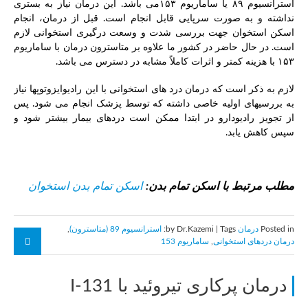
استرانسیوم ۸۹ یا ساماریوم ۱۵۳می باشد. این درمان نیاز به بستری
نداشته و به صورت سرپایی قابل انجام است. قبل از درمان، انجام
اسکن استخوان جهت بررسی شدت و وسعت درگیری استخوانی لازم
است. در حال حاضر در کشور ما علاوه بر متاسترون درمان با ساماریوم
۱۵۳ با هزینه کمتر و اثرات کاملاً مشابه در دسترس می باشد.
لازم به ذکر است که درمان درد های استخوانی با این رادیوایزوتوپها نیاز
به بررسیهای اولیه خاصی داشته که توسط پزشک انجام می شود. پس
از تجویز رادیودارو در ابتدا ممکن است دردهای بیمار بیشتر شود و
سپس کاهش یابد.
مطلب مرتبط با اسکن تمام بدن:
اسکن تمام بدن استخوان
Posted in
درمان
by Dr.Kazemi | Tags:
استرانسیوم 89 (متاسترون)
,
درمان دردهای استخوانی
,
ساماریوم 153
درمان پرکاری تیروئید با I-131