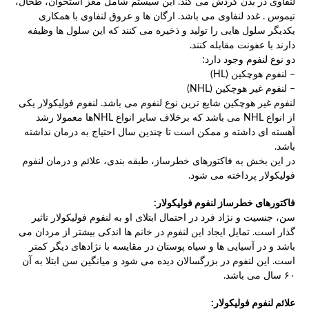
لنفاوی در بدن گردش می کند. این سیستم شامل مغز استخوان، طحال،
تیموس . غدد لنفاوی می باشد. ارگان ها و عروق لنفاوی با همکاری
یکدیگر سلول هایی را تولید و ذخیره می کنند که این سلول ها وظیفه
دارند با عفونت مقابله کنند.
دو نوع لنفوم وجود دارد:
– لنفوم هوچکین (HL)
– لنفوم غیر هوچکین (NHL)
لنفوم غیر هوچکین شایع ترین نوع لنفوم می باشد. لنفوم فولیکولار یکی
از انواع NHL می باشد که برخلاف سایر انواع NHLها معمولا رشد
آهسته ای داشته و ممکن است تا چندین سال احتیاج به درمان نداشته
باشد.
در این بخش به فاکتورهای خطرساز، طبقه بندی، علائم و درمان لنفوم
فولیکولار پرداخته می شود.
فاکتورهای خطرساز لنفوم فولیکولار:
سن، جنسیت و نژاد فرد در احتمال ابتلای او به لنفوم فولیکولار تاثیر
گذار است. تمایل ایجاد این لنفوم در خانم ها اندکی بیشتر از مردان می
باشد و در آسیایی ها و سیاه پوستان در مقایسه با نژادهای دیگر کمتر
است. این لنفوم در بزرگسالان دیده می شود و میانگین سن ابتلا به آن
۶۰ سال می باشد.
علائم لنفوم فولیکولار: