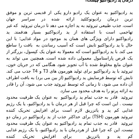
درمان ید رادیواکتیو چیست؟
ید رادیواکتیو به عنوان یک رادیو دارو یکی از قدیمی ترین و موفق
ترین درمان رادیونوکلئید ارائه شده در سراسر جهان
است. جذب طبیعی تیروئید به ید اجازه می دهد تا درمان تیروئید که غیر
تهاجمی است با استفاده از ید رادیواکتیو بسیار هدفمند. ید
رادیواکتیو دارای ویژگی های همان ید موجود در مواد غذایی؛ با این
حال با ید رادیواکتیو تابش است که آسیب رساندن به بافت را ساطع
می کند. با ید رادیواکتیو است که معمولا به عنوان یک کپسول، بزرگتر از
یک قرص پاراستامول معمولی داده شده است. همچنین می تواند به
عنوان مایع مخلوط شده با آب تجویز شود. هنگامی که در جریان خون،
تیروئید با ید رادیواکتیو برای تولید هورمون های T3 و T4 جذب می کند.
تابش که توسط فرسایش ید رادیواکتیو (از بین می برد) به بافت اطراف
آن داده می شود، تا زمانی که توسط تیروئید جذب می شود، آن را قادر
به ارائه پرتو را به هدف محدود می سازد.
تیروئید قادر به جذب تمام ید رادیواکتیو به عنوان یک ظرفیت محدود
نیست . این است که چرا قبل از هر درمان با ید رادیواکتیو، یا یک رژیم
غذایی کم ید و یاتزریق لازم است برای افزایش تحریک کننده
تیروئید هورمون (TSH) برای حداکثر جذب از ید رادیواکتیو در زمان دو
تیروئید قادر به جذب تمام ید رادیواکتیو به عنوان یک ظرفیت محدود
نیست. این که چرا قبل از هردرمان با ید رادیواکتیو، یا یک رژیم غذایی
کم ید و یاتزریق برای افزایش تحریک کننده