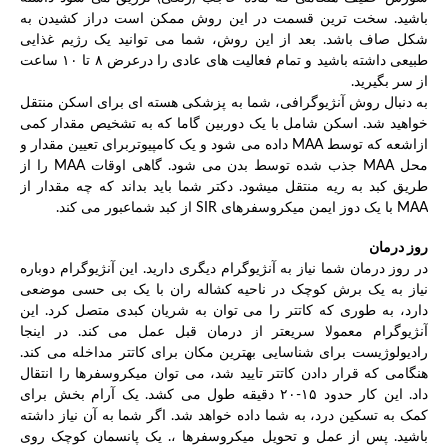
باشید. سخت ترین قسمت در این روش ممکن است دراز کشیدن به
شکل صاف باشد. بعد از این روش، شما می توانید یک رژیم غذایی
طبیعی داشته باشید و تمام فعالیت های عادی را درعرض ۸ تا ۱۰ ساعت
از سر بگیرید.
به دنبال روش آنژیوگرافی، شما به پزشکی هسته ای برای اسکن منتقل
خواهید شد. اسکن شامل با یک دوربین گاما که به تشخیص مقدار کمی
ازاشعه که توسط MAA داده می شود و یک کامپیوتربرای تعیین مقدار و
محل MAA جذب شده توسط بدن می شود. گاهی اوقات MAA را از
طریق کبد به ریه منتقل میشود. دکتر شما باید بداند که چه مقدار از
MAA با یک دوز ایمن میکروسفرهای SIR از کبد شماعبور می کند.
روز درمان
در روز درمان شما نیاز به آنژیوگرام دیگری دارید. این آنژیوگرام دوباره
نیاز به یک برش کوچک در ناحیه کشاله ران با یک بی حسی موضعی
دارد، به طوری که کاتتر را می توان به شریان کبدی متصل کرد. این
آنژیوگرام معمولا سریعتر از درمان قبل عمل می کند. در اینجا
رادیولوژیست برای شناسایی بهترین مکان برای کاتتر مداخله می کند.
هنگامی که قرار دادن کاتتر تایید شد، می توان میکروسفرها را انتقال
داد. این کار حدود ۱۵-۲۰ دقیقه طول می کشد. یک آرام بخش برای
کمک به تسکین درد، به شما داده خواهد شد. اگر شما به آن نیاز داشته
باشید. پس از عمل و تحویل میکروسفرها ،. یک پانسمان کوچک روی