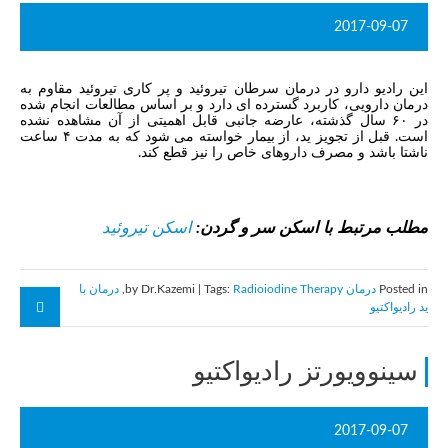
2017-09-07
این رادیو دارو در درمان سرطان تیروئید و پر کاری تیروئید مقاوم به
درمان دارویی، کاربرد گسترده ای دارد و بر اساس مطالعات انجام شده
در ۶۰ سال گذشته، عارضه جانبی قابل اهمیتی از آن مشاهده نشده
است. قبل از تجویز ید، از بیمار خواسته می شود که به مدت ۴ ساعت
ناشتا باشد و مصرف داروهای خاص را نیز قطع کند.
مطلب مرتبط با اسکن سر و گردن:
اسکن تیروئید
Posted in
درمان
by Dr.Kazemi | Tags:
Radioiodine Therapy
,
درمان با
ید رادیواکتیو
سینوویورتز رادیواکتیو
2017-09-07