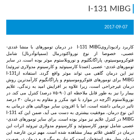
I-131 MIBG
2017-09-07
کاربرد رادیودارویI-131 MIBG در درمان تومورهای با منشا غددی-
عصبی، خصوصا از نوع نورواکتودرمال (سمپاتوآدرنال) شامل
فئوکروموسیتوم، پاراگانگلیوم و نوروبلاستوم موثر بوده است. در سایر
تومورهای غددی- عصبی (عمدتا کارسینوئید و کارسینوم مدولاری تیروئید)
نیز این درمان گاهی می تواند موثر واقع گردد. استفاده ازI-131
MIBG برای تومورهای فئوکروموسیتوم و پاراگانگیوم کارآمدترین روش
درمان غیرجراحی است، زیرا علاوه بر افزایش امید به زندگی، علایم
بیمار را نیز به طور قابل ملاحظه ای (۹۰-۷۵ درصد) کنترل می کند. در
نوروبلاستوم اگرچه در موارد با عود مکرر و مقاوم به درمان ۳۰ درصد
تاثیر درمانی داشته است، اما با افزودن سایر مودالیتی های درمانی به
این نوع درمان، موفقیت بیشتری به دست می آید، ضمن این که I-131
MIBG در کنترل علایم نیز موثر بوده است. برای سایر تومورهای غددی-
عصبی شامل تومور کارسینوئید و کارسینوم مدولاری تیروئید اثرات این
درمان در کاهش علائم بیمار مشاهده شده است. مهم ترین عارضه این
درمان مهار مغز استخوان است که نیاز به پیگیری و درمان در صورت