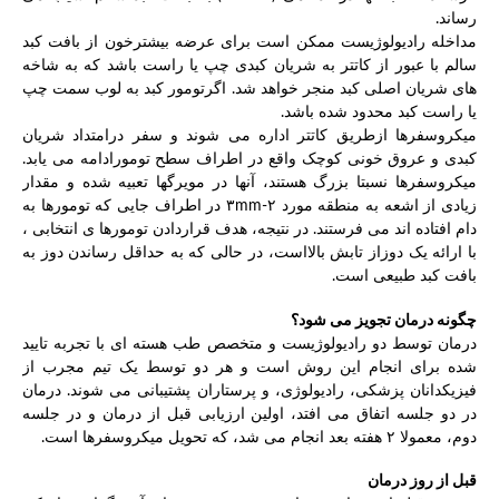
رساند.
مداخله رادیولوژیست ممکن است برای عرضه بیشترخون از بافت کبد
سالم با عبور از کاتتر به شریان کبدی چپ یا راست باشد که به شاخه
های شریان اصلی کبد منجر خواهد شد. اگرتومور کبد به لوب سمت چپ
یا راست کبد محدود شده باشد.
میکروسفرها ازطریق کاتتر اداره می شوند و سفر درامتداد شریان
کبدی و عروق خونی کوچک واقع در اطراف سطح تومورادامه می یابد.
میکروسفرها نسبتا بزرگ هستند، آنها در مویرگها تعبیه شده و مقدار
زیادی از اشعه به منطقه مورد ۲-۳mm در اطراف جایی که تومورها به
دام افتاده اند می فرستند. در نتیجه، هدف قراردادن تومورها ی انتخابی ،
با ارائه یک دوزاز تابش بالااست، در حالی که به حداقل رساندن دوز به
بافت کبد طبیعی است.
چگونه درمان تجویز می شود؟
درمان توسط دو رادیولوژیست و متخصص طب هسته ای با تجربه تایید
شده برای انجام این روش است و هر دو توسط یک تیم مجرب از
فیزیکدانان پزشکی، رادیولوژی، و پرستاران پشتیبانی می شوند. درمان
در دو جلسه اتفاق می افتد، اولین ارزیابی قبل از درمان و در جلسه
دوم، معمولا ۲ هفته بعد انجام می شد، که تحویل میکروسفرها است.
قبل از روز درمان