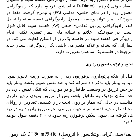
انعقاد خونی (بویژه (D-Dimerانجام شود. ترجیح دارد که رادیوگرافی
معمول ریه را در نمای خلفی- قدامی (PA) و نیمرخ گرفت. فقط در
صورتیکه بیمار نتواند وضعیت معمول رادیوگرافی قفسه سینه را تحمل
کند، رادیوگرافی پرتابل قدامی- خلفی (AP) قفسه سینه قابل قبول
است. در صورتیکه علائم و نشانه های بیمار تغییری نکند، انجام
رادیوگرافی قفسه سینه در فاصله یک روز از اسکن کفایت می کند. در
بیمارانی که نشانه و علائم متغیر می باشد، یک رادیوگرافی بسیار جدید
(ترجیحا در فاصله یک ساعت) ضرورت دارد.
نحوه و ترتیب تصویربرداری
قبل از اینکه پرتوداروی پرفوزیون ریه را به صورت وریدی تجویز نمود،
باید به بیمار باید تذکر داد سرفه کند و چند نفس عمیق بکشد. بیمار باید
در حین تزریق در وضعیت طاقباز و در مواردی که تنگی نفس دارد، در
حد امکان نزدیک به طاقباز باشد. پس از تزریق وریدی رادیو داروی
مناسب در حالی که بیمار بر روی تخت دراز کشیده، تصاویر از زوایای
مختلف از ناحیه قفسه سینه جهت بررسی نحوه توزیع رادیو دارو در ریه
ها، گرفته می شود. اسکن پرفیوژن ریه حدود ۱۵-۲۰ دقیقه طول خواهد
کشید.
الف) سنتی گرافی ونتیلاسیون با آئروسل ( DTPA m99-(Tc یک آزمون