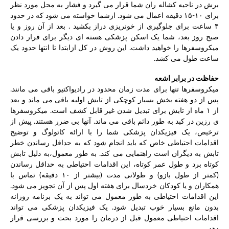
برش در ناحیه کشاله ران شما قرار می گیرد و فشار به محل مورد نظر
برای ۱۰-۱۵ دقیقه اعمال می شود. ازشما خواسته می شود که در حدود
۴ ساعت برای جلوگیری از خونریزی دراز بکشید . بعد از آن روز و یا
صبح روز بعد، شما یک اسکن پزشکی هسته ای دیگر برای قرار دادن
میکروسفرها را خواهید داشت. این روش در کل ازابتدا تا انتها حدود یک
ساعت طول می کشد.
حفاظت در برابر اشعه
میکروسفرها تنها برای مدت زمان محدود در رادیواکتیو باقی می مانند.
پس از دو هفته بخش بسیار کوچکی از تابش اولیه باقی می ماند و بعد
از ۱ ماه از تابش برای تبدیل شدن غیر قابل کشف است. میکروسفرها
ی رزین در کبد به طور دائم باقی می ماند. آنها بی ضرر هستند. پیش از
ترخیص، یک فیزیکدان پزشکی شما را با ارائه کاتولوگ و توضیح
اقدامات احتیاطی خاص که باید انجام شود که به حداقل رساندن خطر
تابش به دیگران است راهنمایی می کند. به طور معمول،به دلیل تابش
کوتاه برد و طول عمر کوتاه، این اقدامات احتیاطی به حداقل رساندن
(کمتر از طول بازو) و طولانی مدت (بیشتر از ۱۰ دقیقه) تماس با
همکاران و یا کودکان خردسال برای هفته اول پس از آن تجویز می شود.
این اقدامات احتیاطی به طور معمول می تواند به یک برنامه روزانه
بدون مانع بسیار خوب تبدیل شود. یک فیزیکدان پزشکی می تواند
اقدامات احتیاطی معمول قبل از درمان را مورد بحث و بررسی قرار