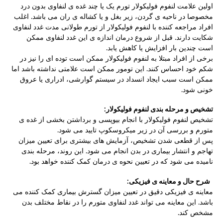
اولین علامت لنفوم فولیکولار تورم یک یا چند غده ی لنفاوی بدون درد
مخصوصا در ناحیه ی گردن، زیر بغل و یا کشاله ی ران می باشد. اغلب
افراد مراجعه کننده با لنفوم فولیکولار از تورم طولانی مدت غدد لنفاوی
شکایت دارند. قبل از شروع درمان اندازه ی این غدد لنفاوی ممکن
است چندین بار افزایش یا کاهش یابد.
برخی از افراد مبتلا به لنفوم فولیکولار ممکن است توده ای را نیز در
شکم خود احساس کنند. این تومور ممکن است علامتی نداشته باشد اما
ممکن است سبب ایجاد انسداد در سیستم گوارشی، ادراری یا عروق
خونی شود.
تشخیص و مرحله بندی لنفوم فولیکولار:
تشخیص لنفوم فولیکولار با انجام بیوپسی و برداشتن بخشی از غده ی
متورم و بررسی آن در زیر میکروسکوپ تایید می شود.
پس از قطعی شدن تشخیص، آزمایش های بیشتری برای تعیین میزان
تهاجم و انتشار بیماری در بدن انجام می شود. این روند، مرحله بندی
نامیده می شود که در تعیین نحوه ی درمان کمک کننده خواهد بود.
شرح حال و معاینه ی فیزیکی:
معاینه ی فیزیکی دقیق در تعیین میزان گسترش بیماری کمک کننده می
باشد. این معاینه می تواند غدد لنفاوی متورم را در نقاط مختلف بدن
مشخص کند.