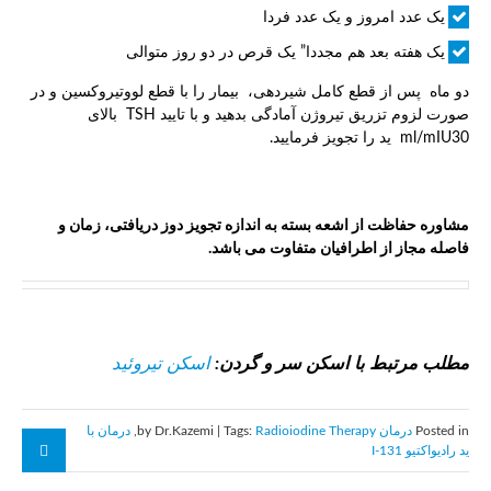
یک عدد امروز و یک عدد فردا
یک هفته بعد هم مجددا” یک قرص در دو روز متوالی
دو ماه پس از قطع کامل شیردهی، بیمار را با قطع لووتیروکسین و در
صورت لزوم تزریق تیروژن آمادگی بدهید و با تایید TSH بالای
ml/mIU30 ید را تجویز فرمایید.
مشاوره حفاظت از اشعه بسته به اندازه تجویز دوز دریافتی، زمان و
فاصله مجاز از اطرافیان متفاوت می باشد
.
مطلب مرتبط با اسکن سر و گردن:
اسکن تیروئید
Posted in
درمان
by Dr.Kazemi | Tags:
Radioiodine Therapy
,
درمان با
ید رادیواکتیو I-131