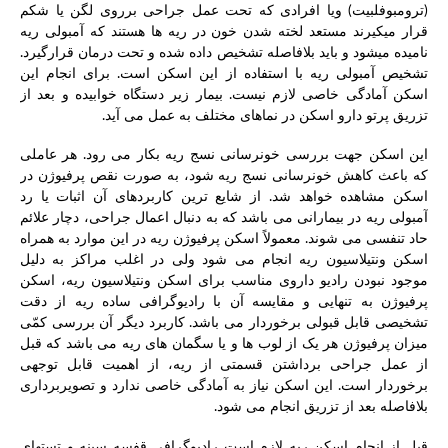
(ترومبوفلبیت) ویا افرادی که تحت عمل جراحی برروی لگن یا شکم
قرار میکیرند مستعد لخته شدن خون در ریه ها هستند که آمبولی ریه
نامیده میشود و باید بلافاصله تشخیص داده شده و تحت درمان قرارگیرد.
تشخیص آمبولی ریه با استفاده از این اسکن است. برای انجام این
اسکن آمادگی خاصی لازم نیست. بیمار زیر دستگاه خوابیده و بعد از
تزریق پرتو دارو اسکن در نماهای مختلف به عمل می آید.
این اسکن جهت بررسی خونرسانی نسج ریه بکار می رود. هر عاملی
که باعث کاهش خونرسانی نسج ریه شود، به صورت نقص پرفیوژن در
اسکن مشاهده خواهد شد. از شایع ترین کاربردهای آن اثبات یا رد
آمبولی ریه در بیمارانی می باشد که به دنبال اعمال جراحی، دچار علائم
حاد تنفسی می شوند. معمولاً اسکن پرفیوژن ریه در این موارد به همراه
اسکن ونتیلاسیون ریه انجام می شود ولی در اغلب مراکز به دلیل
موجود نبودن رادیو داروی مناسب برای اسکن ونتیلاسیون ریه، اسکن
پرفیوژن به تنهایی و مقایسه آن با رادیوگرافی ساده ریه از دقت
تشخیصی قابل قبولی برخوردار می باشد. کاربرد دیگر آن بررسی کمّی
میزان پرفیوژن هر یک از لوب ها و یا سگمان های ریه می باشد که قبل
از عمل جراحی برداشتن قسمتی از ریه، از اهمیت قابل توجهی
برخوردار است. این اسکن نیاز به آمادگی خاصی ندارد و تصویربرداری
بلافاصله بعد از تزریق انجام می شود.
قبل از انجام اسکن ریه لازم است رادیوگرافی قفسه سینه و تستهای