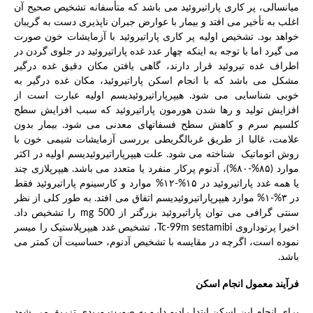
میانسالی، پر کاری پاراتیروئید می باشد که متأسفانه تشخیص صحیح آن
اغلب به تأخیر می افتد و بیمار با عوارض جبران ناپذیری دست به گریبان
خواهد بود. تشخیص اولیه پر کاری پاراتیروئید با آزمایشات خون صورت
می گیرد اما با توجه به اینکه چهار عدد غده پاراتیروئید در جلوی گردن در
اطراف غده تیروئید قرار دارند، گاهی یافتن مکان دقیق غده درگیر
مشکل می باشد که با انجام اسکن پاراتیروئید، مکان غده درگیر به
خوبی شناسایی می شود. هیپرپاراتیروئیدیسم اولیه عبارت است از
افزایش تولید و رها شدن هورمون پاراتیروئید که سبب افزایش سطح
کلسیم سرم و کاهش سطح فسفاتهای معدنی می شود. بیمار بدون
علامت، غالبا از طریق غربالگریطی بررسی آزمایشات شیمی خون با
روش اتوماتیک شناخته می شود. علت هیپرپاراتیروئیدیسم اولیه در اکثر
موارد (۸۵%-۸۰%)، آدنوم پرکار منفرد یا متعدد می باشد. هیپرپلازی چند
یا همه غدد پاراتیروئید در ۱۵%-۱۲% موارد و کارسینوم پاراتیروئید فقط
در ۳%-۱% موارد هیپرپاراتیروئیدیسم اتفاق می افتد. به طور کلی از نظر
سنتی گرافی می توان پاراتیروئید بزرگتر از mg 500 را تشخیص داد.
اخیرا پرتوداروی ‌Tc-99m sestamibi، تشخیص غدد هیپرپلاستیک را میسر
نموده است، اگرچه در مقایسه با تشخیص آدنوم، حساسیت آن کمتر می
باشد.
فرآیند معمول انجام اسکن
برای انجام این اسکن ابتدا رادیو دارو به صورت وریدی تزریق می شود