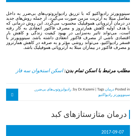
سینوویورتز رادیواکتیو که با تزریق رادیوایزوتوپ‌های بی‌ضرر به داخل
مفاصل مبتلا به آرتریت مزمن صورت می‌گیرد، از جمله روش‌های جدید
در درمان آرتروپاتی هموفیلیک محسوب می‌گردد. این روش درمانی که
با هدف اولیه کاهش همارتروز و مصرف فاکتور انعقادی به کار رفته
است، می‌تواند تاثیر به‌سزایی در بهبود کیفیت زندگی و کاهش بار
اقتصادی ناشی از مصرف فاکتور انعقادی داشته باشد. سینوویورتز با
فسفر رادیواکتیو، می‌تواند روشی مؤثر و به صرفه در کاهش همارتروز
و مصرف فاکتور در بیماران مبتلا به آرتروپاتی هموفیلیک باشد.
مطلب مرتبط با اسکن تمام بدن:
اسکن استخوان سه فاز
Posted in
درمان
by Dr.Kazemi | Tags:
رادیوایزوتوپ‌های بی‌ضرر
,
سینوویورتز رادیواکتیو
درمان متازستازهای کبد
2017-09-07