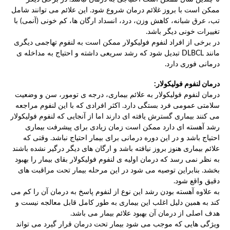
ممکن است با بروز غلائم درمان شروع شود. این علائم می توانند شامل
تب، عرق شبانه، کاهش وزن، درد، انسداد ارگان ها، کم خونی (آنمی) با
تغییرات خونی دیگر باشد.
در برخی از افراد لنفوم فولیکولار ممکن است به لنفوم تهاجمی دیگری
مانند DLBCL تبدیل شود که رشد سریعی داشته و احتیاج به مداخله ی
درمانی فوری دارد.
درمان لنفوم فولیکولار:
درمان لنفوم فولیکولار به علائم بیماری، درجه ی تومور، سن و وضعیت
سلامتی عمومی فرد بستگی دارد. اکثر افرادی که با این لنفوم مراجعه
می کنند بیماری گسترش یافته ای دارند اما از آنجایی که لنفوم فولیکولار
رشد آهسته ای دارد ممکن است زمان زیادی برای پیشرفت بیماری
احتیاج باشد و در این دوره درمانی برای بیمار احتیاج نباشد. وقتی که
علائم بیماری هنوز بروز نیافته باشد و ارگان های دیگر درگیر نشده باشند
به نظر نمی رسد که درمان اولیه ی لنفوم فولیکولار بقای بیمار را بهبود
بخشد. بنابراین توصیه می شود در این مرحله بیمار تحت مراقبت های
دقیق واقع شود.
به علاوه آهسته بودن رشد این نوع از لنفوم پاسخ به درمان آن را کم می
کند به همین دلیل اغلب این بیماری به طور کامل قابل معالجه نیست و
هدف اصلی از درمان آن بهبود علائم بیمار می باشد.
ویژگی هایی که موجب می شود بیمار تحت درمان قرار گیرد می تواند