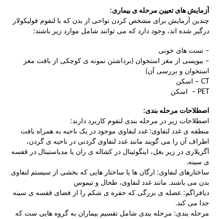
آزمایش های تعیین مرحله ی بیماری:
چندین آزمایش برای مشخص کردن نواحی از بدن که با لنفوم فولیکولار
درگیر شده اند، وجود دارد که می توانند شامل موارد زیر باشند:
– تست های خونی
– بیوپسی از مغز استخوان (برداشتن نمونه ی کوچکی از بافت مغز
استخوان و بررسی آن)
CT – اسکن
PET – اسکن
اصطلاحات مرحله بندی:
اصطلاحات زیر در مرحله بندی لنفوم کاربرد دارند:
منطقه ی غدد لنفاوی: غدد لنفاوی موجود در یک ناحیه به همراه بافت
اطراف آن را می گویند مانند غدد لنفاوی گردنی در ناحیه ی گردن،
آگزیلاری در زیر بغل، اینگوئینال در کشاله ی ران یا مدیاستینال در قفسه
ی سینه.
ساختارهای لنفاوی: ارگان ها یا ساختار هایی که بخشی از سیستم لنفاوی
بدن می باشند. مانند غدد لنفاوی، طحال و تیموس
دیافراگم: عضله ی بزرگی که حفره ی شکم را از فضای قفسه ی سینه
جدا می کند.
مرحله بندی: مرحله بندی شامل تقسیم بیماران به گروه هایی ست که