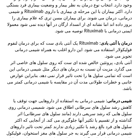
وجود دارد. انتخاب نوع درمان به نظر بیمار و وضعیت بیماری فرد بستگی
دارد. اکثر بیماران با این مرحله ی بیماری با داروی Rituximab و شیمی
درمانی، درمان می شوند. برای بیماران مسن تری که علام بیماری را
بروز داده اند اما نشانه ای از انسداد ارگان در آنها دیده نمی شود معمولا
ایمنی درمانی با Rituximab توصیه می شود.
درمان با آنتی بادی:
Rituximab یک آنتی بادی ست که برای درمان لنفوم
فولیکولار استفاده می شود. این دارو اغلب به همراه شیمی درمانی
تجویز می شود.
آنتی بادی، پروتئین خالص شده ای ست که روی سلول های خاصی اثر
می گذارد. مزیت آن نسبت به درمان های دیگر مثل شیمی درمانی این
است که تمامی سلول ها را تحت تاثیر قرار نمی دهد. بنابراین عوارض
جانبی و خطرات طولانی مدت آن در مقایسه با شیمی درمانی کمتر می
باشد.
شیمی درمانی:
شیمی درمانی به استفاده از داروهایی جهت توقف یا
کاهش رشد سلول های سرطانی اطلاق می شود. شمیمی درمانی روی
سلول هایی که رشد سریعی دارند (مانند سلول های سرطانی) اثر
گذاشته و از تقسیم یا تکثیر آنها جلوگیری می کند. از آنجایی که اکثر
سلول های فرد بالغ رشد یا تکثیر زیادی ندارند کمتر تحت تاثیر داروهای
شیمی درمانی قرار می گیرند به جر سلول های مغز استخوان، فولیکول