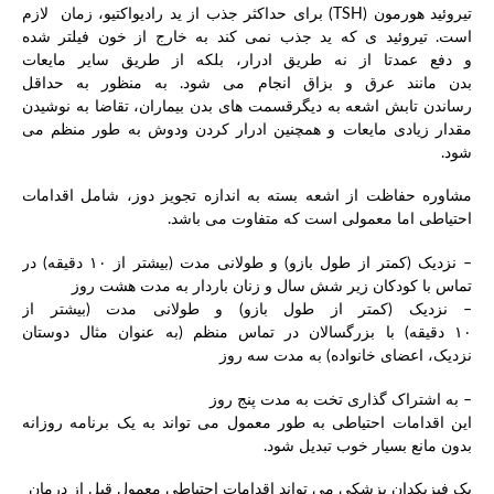
تیروئید هورمون (TSH) برای حداکثر جذب از ید رادیواکتیو، زمان لازم
است. تیروئید ی که ید جذب نمی کند به خارج از خون فیلتر شده
و دفع عمدتا از نه طریق ادرار، بلکه از طریق سایر مایعات
بدن مانند عرق و بزاق انجام می شود. به منظور به حداقل
رساندن تابش اشعه به دیگرقسمت های بدن بیماران، تقاضا به نوشیدن
مقدار زیادی مایعات و همچنین ادرار کردن ودوش به طور منظم می
شود.
مشاوره حفاظت از اشعه بسته به اندازه تجویز دوز، شامل اقدامات
احتیاطی اما معمولی است که متفاوت می باشد.
– نزدیک (کمتر از طول بازو) و طولانی مدت (بیشتر از ۱۰ دقیقه) در
تماس با کودکان زیر شش سال و زنان باردار به مدت هشت روز
– نزدیک (کمتر از طول بازو) و طولانی مدت (بیشتر از
۱۰ دقیقه) با بزرگسالان در تماس منظم (به عنوان مثال دوستان
نزدیک، اعضای خانواده) به مدت سه روز
– به اشتراک گذاری تخت به مدت پنج روز
این اقدامات احتیاطی به طور معمول می تواند به یک برنامه روزانه
بدون مانع بسیار خوب تبدیل شود.
یک فیزیکدان پزشکی می تواند اقدامات احتیاطی معمول قبل از درمان