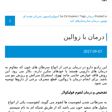
دهد.
Posted in
درمان
by Dr.Kazemi | Tags:
امبولیزاسیون شریان تغذیه ای
تومور
,
درمان متازستازهای کبد
درمان با زوالین
2017-09-07
این رادیو دارو در درمان برخی از انواع سرطان های خون که مقاوم به
درمان های دارویی هستند یا عودهای مکرر دارند، بکار می رود. این
روش فاقد عوارض جانبی مانند تهوع، استفراغ سرکش و ریزش مو می
باشد. برای انجام درمان با زوالین، قطع مصرف برخی از داروها توصیه
می شود.
تشخیص و درمان لنفوم فولیکولار
به سرطانی شدن لنفوسیت ها لنفوم می گویند. لنفوسیت یکی از انواع
سلول های سفید خون می باشد که از طریق شبکه ای به نام سیستم