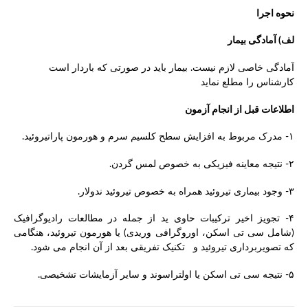
نحوه اجرا
لف) آمادگی بیمار
آمادگی خاصی لازم نیست. بیمار باید در صورتی که باردار است
کارشناس را مطلع نماید
اطلاعات قبل از انجام آزمون
۱- مدرک مربوط به افزایش سطح کلسیم سرم و هورمون پاراتیروئید.
۲- نتیجه معاینه فیزیکی به خصوص لمس گردن.
۳- وجود بیماری تیروئید همراه به خصوص تیروئید ندولار.
۴- تجویز اخیر ترکیبات حاوی ید از جمله در مطالعات رادیوگرافیک
(شامل سی تی اسکن، اوروگرافی وریدی) یا هورمون تیروئید، هنگامی
که تصویربرداری تیروئید و تکنیک تفریقی بعد از آن انجام می شود.
۵- نتیجه سی تی اسکن یا اولتراسوند و سایر آزمایشات تشخیصی.