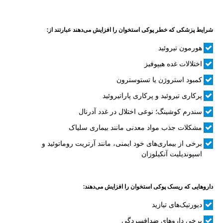
شرایط پزشکی که خطر پوکی استخوان را افزایش می‌دهند عبارتند از:
هورمون تیروئید
اختلالات غده هیپوفیز
کمبود استروژن یا تستوسترون
پرکاری تیروئید و پرکاری پاراتیروئید
سندرم کوشینگ؛ نوعی اختلال در غدد آدرنال
مشکلات جذب مواد معدنی مانند بیماری سلیاک
برخی از بیماری‌های خود ایمنی، مانند آرتریت روماتوئید و
اسپوندیلیت آنکیلوزان
داروهایی که ریسک پوکی استخوان را افزایش می‌دهند:
دیورتیک‌های تیازید
برخی داروهای ضدافسردگی