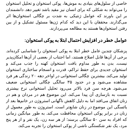
خاصی از سلول‌های بنیادی به موش‌ها، پوکی استخوان و تحلیل استخوان
را می‌تواند به شکلی که برای انسان نیز مفید باشد تغییر دهد. دانشمندان
بر این باورند که عوامل ژنتیکی به شدت بر چگالی استخوان‌ها اثر
می‌گذارند. محققان با این دید که کدام ژن‌ها مسئول تشکیل و از بین
رفتن استخوان‌ها هستند به مطالعه می‌پردازند.
عوامل خطر در افزایش احتمال ابتلا به پوکی استخوان:
پزشکان چندین عامل خطر ابتلا به پوکی استخوان را شناسایی کرده‌اند.
برخی از آن‌ها قابل اصلاح هستند، اما اجتناب از بعضی از آن‌ها امکان‌پذیر
نیست. بدن به طور مداوم بافت استخوان کهنه را جذب می‌کند و
استخوان جدیدی برای حفظ تراکم، قدرت و انسجام ساختاری استخوان
تولید می‌کند. بیشترین چگالی استخوانی در اواخر دهه ۲۰ زندگی هر فرد
مشاهده می‌شود و در حدود ۳۵ سالگی چگالی استخوانی ضعیف
می‌شود. هرچه سن فرد بالاتر می‌رود تحلیل استخوانی نرخ بیشتری
نسبت به بازسازی آن پیدا می‌کند. این موضوع هم در مردان و هم در
زنان اتفاق می‌افتد اما به دلیل کاهش ناگهانی استروژن در خانم‌ها بعد از
یائسگی این موضوع در زنان شایع‌تر است. استروژن به طور معمول از
زنان در برابر پوکی استخوان محافظت می‌کند. به طور میانگین زمانی
که افراد به سن ۵۰ سالگی برسند؛ از هر سه زن، یک نفر و از هر پنج
مرد، یک نفر شکستگی ناشی از پوکی استخوان را تجربه می‌کند.