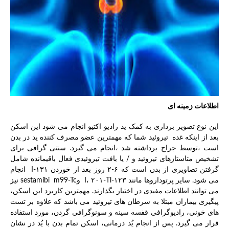
اطلاعات زمینه ای
این نوع تصویر برداری به کمک ید رادیو اکتیو انجام می شود این اسکن
بعد از اینکه غده تیروئید شما که مهمترین عضو مصرف کننده ید در بدن
است ،توسط جراح برداشته شد ،انجام می گیرد. سنتی گرافی برای
تشخیص متاستازهای تیروئید و / یا بافت تیروئیدی فعال باقیمانده شامل
گرفتن تصاویری از بدن است که ۶-۲ روز بعد از خوردن ۱۳۱-I انجام
می شود. سایر پرتوداروها مانند ۱۲۳-I، ۲۰۱-Tl وsestamibi m99-Tc نیز
می توانند اطلاعات مفیدی در اختیار بگذارند. مهمترین کاربرد این اسکن،
پیگیری بیماران مبتلا به سرطان های تیروئید می باشد که علاوه بر تست
های خونی، رادیوگرافی قفسه سینه و سونوگرافی گردن، مورد استفاده
قرار می گیرد. پس از انجام یُد درمانی، اسکن تمام بدن با یُد در نشان