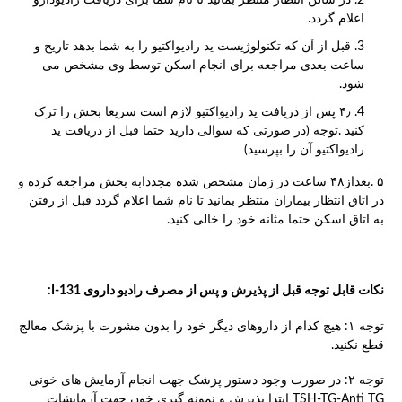
اعلام گردد.
قبل از آن که تکنولوژیست ید رادیواکتیو را به شما بدهد تاریخ و
ساعت بعدی مراجعه برای انجام اسکن توسط وی مشخص می
شود.
۴٫ پس از دریافت ید رادیواکتیو لازم است سریعا بخش را ترک
کنید .توجه (در صورتی که سوالی دارید حتما قبل از دریافت ید
رادیواکتیو آن را بپرسید)
۵ .بعداز۴۸ ساعت در زمان مشخص شده مجددابه بخش مراجعه کرده و
در اتاق انتظار بیماران منتظر بمانید تا نام شما اعلام گردد قبل از رفتن
به اتاق اسکن حتما مثانه خود را خالی کنید.
نکات قابل توجه قبل از پذیرش و پس از مصرف رادیو داروی
I-131
:
توجه ۱: هیچ کدام از داروهای دیگر خود را بدون مشورت با پزشک معالج
قطع نکنید.
توجه ۲: در صورت وجود دستور پزشک جهت انجام آزمایش های خونی
TSH-TG-Anti TG ابتدا پذیرش و نمونه گیری خون جهت آزمایشات