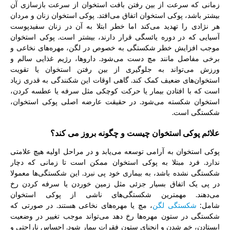
زمانی که سرعت از بین رفتن بافت استخوان از سرعت بازسازی آن
بیشتر باشد، پوکی استخوان اتفاق می‌افتد. پوکی استخوان زنان و مردان
هر نژادی را تهدید می‌کند اما خطر ابتلا به آن در زنان سفیدپوست
آسیایی که در دوره یائسگی قرار دارند، بیشتر است. پوکی استخوان
موجب افزایش خطر شکستگی به خصوص در لگن، مهره‌های نخاعی و
برخی مفاصل مانند مچ دست می‌شود. داروها، رژیم غذایی سالم و
ورزش می‌تواند به جلوگیری از بین رفتن استخوان یا تقویت
استخوان‌های ضعیف کمک کند. گاهی اوقات این شکنندگی به قدری زیاد
است که با افتادن بیمار یا حرکت کوچکی مثل سرفه یا عطسه کردن،
استخوان شکسته می‌شود. در حقیقت عارضه اصلی پوکی استخوان،
شکستگی است.
علائم پوکی استخوان چیست و چگونه بروز می کند؟
پوکی استخوان به آرامی توسعه می‌یابد و در مراحل اولیه هیچ علامتی
ندارد. فرد مبتلا به پوکی استخوان ممکن است تا زمانی که دچار
شکستگی نشده باشد، به بیماری خود پی نبرد. این شکستگی‌ها معمولا
در پی یک اتفاق بسیار جزئی مثل زمین خوردن یا سرفه کردن رخ
می‌دهند. مهمترین شکستگی‌های ناشی از پوکی استخوان
شامل:
شکستگی لگن
، مچ یا مهره‌های نخاعی هستند. در صورتی که
شکستگی در ستون مهره‌ها رخ دهد می‌تواند موجب تغییر در وضعیت
ایستادن، خم شدن و انحنای ستون فقرات بیمار شود. احساس ناراحتی و