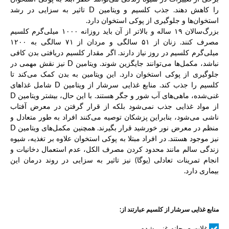
را کاهش دهند. جذب کلسیم و ویتامین D تاثیر به سزایی در رشد
استخوان‌ها و جلوگیری از پوکی استخوان دارد.
بزرگ‌سالان ۱۹ ساله و بالاتر از آن باید روزانه ۱۰۰۰ میلی‌گرم کلسیم
مصرف کنند. زنان از ۵۱ سالگی و مردان از ۷۱ سالگی به ۱۲۰۰
میلی‌گرم کلسیم در روز نیاز دارند. اگر مقدار کلسیم دریافتی بدن کافی
نباشد، مکمل‌ها می‌توانند جایگزین شوند. ویتامین D نیز نقش مهمی در
جلوگیری از پوکی استخوان دارد. این ویتامین به بدن کمک می‌کند تا
کلسیم را جذب کند. منابع غذایی سرشار از ویتامین D شامل غذاهای
غنی‌شده، ماهی‌های آب شور و جگر هستند. با این حال، بیشتر ویتامین D
از مواد غذایی جذب نمی‌شود بلکه از قرار گرفتن در معرض آفتاب
ناشی می‌شود، بنابراین پزشکان توصیه می‌کنند افراد به طور متعادل و
منظم در معرض نور خورشید قرار بگیرند. همچنین مکمل‌های ویتامین D
نیز موجود هستند. در افراد مبتلا به پوکی استخوان علاوه بر تغذیه، شیوه
زندگی سالم مانند محدود کردن مصرف الکل، عدم استعمال دخانیات و
انجام تمرینات تعادلی (یوگا) نیز تاثیر به سزایی در روند درمان این
بیماری دارد.
منابع غذایی سرشار از کلسیم عبارتند از:
غلات صبحانه غنی شده