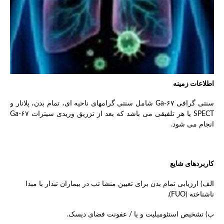
اطلاعات زمینه
سنتی گرافی ۶۷-Ga شامل سنتی گرامهای ناحیه ای، تمام بدن، پلانار و
SPECT یا هر تلفیقی می باشد که بعد از تزریق وریدی سیترات ۶۷-Ga
انجام می شود.
کاربردهای شایع
الف) ارزیابی تمام بدن برای تعیین منشا تب در بیماران تبدار با مبدا
ناشناخته (FUO).
ب) تشخیص استئومیلیت و یا / عفونت فضای دیسک.