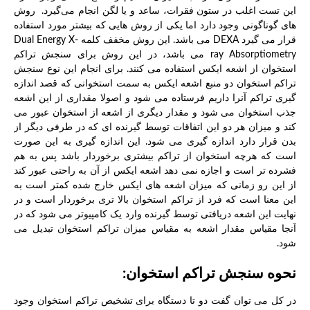
این تست اغلب در ستون فقرات، ساعد و یا لگن انجام می‌گیرد. روش
های گوناگونی وجود دارد اما یکی از روش هایی که بیشتر مورد استفاده
قرار می گیرد DEXA می باشد. این روش مخفف کلمه Dual Energy X-
ray Absorptiometry می باشد، در این روش برای سنجش تراکم
استخوان از اشعه ایکس استفاده می کنند. برای انجام این نوع سنجش
تراکم استخوان دو منبع اشعه ایکس به سمت استخوانی که قصد اندازه
گیری تراکم آنرا داریم فرستاده می شود و اصولا مقداری از این اشعه
جذب استخوان می شود و مقدار دیگری از اشعه از استخوان عبور می
کند و میزان هر دو این اتفاقات توسط گیرنده ای که در طرفی دیگر از
بدن قرار دارد اندازه گیری می شود. این اندازه گیری به این صورت
است که هرچه استخوان از تراکم بیشتری برخوردار باشد پس به هم
فشرده تر است و اجازه نمی دهد اشعه ایکس از آن به راحتی عبور کند
از این رو زمانی که میزان اشعه های ایکس خارج شده کمتر است به
این معنا است که فرد از تراکم استخوان بالا تری برخوردار است و در
نهایت این اشعه دریافتی توسط گیرنده وارد یک کامپیوتر می شود که در
آنجا مقیاس مقدار اشعه به مقیاس میزان تراکم استخوان تبدیل می
شود.
نحوه
سنجش تراکم استخوان:
در کل می توان گفت دو تا دستگاه برای تشخیص تراکم استخوان وجود