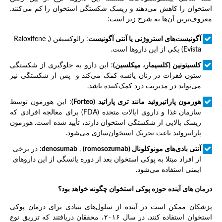
استخوان را کاهش می‌دهند و ریسک شکستگی استخوان را کم می‌کنند.
معروف‌ترین آن‌ها به شرح زیر است:
آگونیست‌های استروژنی یا آنتی آگونیست
: رالوکسیفن (Raloxifene ,
Evista) یکی از این داروها است.
کلسیتونین (کلسیمار، میکلسین)
: این دارو به جلوگیری از شکستگی
ستون فقرات در زنان یائسه کمک می‌کند و پس از شکستگی نیز
می‌تواند در مدیریت درد کمک‌کننده باشد.
هورمون پاراتیروئید مانند تری پاراتید
(Forteo)
: این هورمون توسط
سازمان غذا و داروی ایالات متحده (FDA) برای معالجه افرادی که
ریسک بالایی از شکستگی استخوان دارند، تأیید شده است. هورمون
پاراتیروئید باعث تحریک استخوان‌سازی می‌شود.
آنتی بادی‌های مونوکلونال (
(romosozumab
,
denosumab
: در برخی
از افراد مبتلا به پوکی استخوان بعد از دوره یائسگی از این داروهای
ایمنی استفاده می‌شود.
درمان های آینده حوزه پوکی استخوان چگونه خواهد بود؟
پزشکان ممکن است در آینده از سلول‌های بنیادی برای درمان پوکی
استخوان استفاده کنند. در سال ۲۰۱۶، محققان دریافتند که تزریق نوع