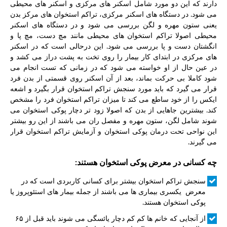
دارند که این دو مورد شامل اسکنر های مرکزی و اسکنر های محیطی
می شود. در دستگاه های اسکنر مرکزی، تراکم استخوان های مرکز بدن
یعنی ستون مهره و لگن بررسی می شود و در دستگاه های اسکنر
محیطی اصولا تراکم استخوان های محیطی مانند مچ دست، مچ پا و
انگشتان دست و پا بررسی می شود. این درحالی است که در اسکنر
های مرکزی در ابتدای کار بیمار را روی تخت به پشت دراز می کشد و
در عین حال از او خواسته می شود که در زمانی که تست انجام می
شود کاملا بی حرکت بماند، بعد از آن اسکنر روی قسمتی از بدن فرد
قرار می گیرد که باید مورد سنجش تراکم استخوان قرار بگیرد و اشعه
ایکس را از خود ساطع می کند تا میزان تراکم استخوان فرد را مشخص
کند. بیشترین جاهایی از بدن که اصولا زود تر دچار پوکی استخوان می
شوند شامل لگن، ستون مهره و مفصل ران می باشند از این رو بیشتر
این نواحی تحت درمان پوکی استخوان و آزمایش تراکم استخوان قرار
می گیرند.
چه کسانی در معرض پوکی استخوان هستند:
سنجش تراکم استخوان بیشتر برای کسانی کاربردی است که در
معرض یکسری بیماری ها می باشند از جمله بیمار های استئوپروز یا
پوکی استخوان هستند.
از آنجایی که خانم ها کم کم دچار یائسگی می شوند باید قبل از ۶۵