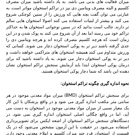
میزان فعالیت های بدنی می باشد. به یاد داشته باشید میزان مصرف
کلسیم و البته مصرف ویتامین دی نیز در تراکم استخوان مواثر است. به
عبارتی می توان گفت بچه هایی که ورزش را از سنین کوچکی شروع
می کنند و بیشتر از لبنیات استفاده می کنند اصولا استخوان هایی سالم
تر دارند. جالب است بدانید که در سنین نوجوانی استخوان ها به حداکثر
تراکم خود می رسند اما بعد از آن شروع می کنند به پوک شدن و در این
زمان است که هرچه کلسیم مصرف کرده اند و هرچه ویتامین دی را
جدی گرفته باشند دیر تر به پوکی استخوان دچار می شوند. کسانی که
ورزش متداوم می کنند همیشه استخوان های متراکمی خواهند داشت و
دیر تر به پوکی استخوان دچار می شوند. به یاد داشته باشید که برای
درمان پوکی استخوان ابتدا باید آزمایش سنجش تراکم استخوان نشان
دهنده این باشد که شما دچار پوکی استخوان هستید.
نحوه اندازه گیری چگونه تراکم استخوان:
برای سنجش تراکم استخوان (BMD) میزان مواد معدنی موجود در هر
سانتی متر مکعب اندازه گیری می شود و در واقع پزشکان با این کار
یک معیار نسبی از میزان مواد معدنی موجود در استخوان به دست می
آید، اما در واقع چگالی اصلی استخوان اندازه گیری نمی شود. در
دستگاه‌های سنجش تراکم استخوان از اشعه ایکس برای تصویربرداری
استفاده می‌شود. در حقیقت با این آزمون مشخص می‌شود که در یک
قسمت از استخوان فرد چند میزان کلسیم و املاح معدنی وجود دارد.