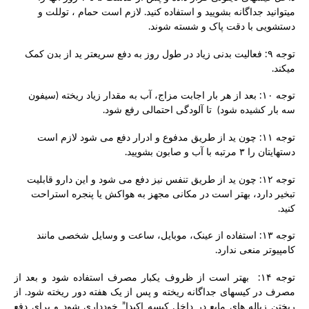
میتوانید جداگانه بشویید و استفاده کنید. لازم است حمام ، توللت و
دستشویی با دقت پاک و شسته شوند.
توجه ۹: فعالیت بدنی زیاد در طول روز به دفع سریعتر ید از بدن کمک
میکند.
توجه ۱۰: بعد از هر بار اجابت مزاج، آب به مقدار زیاد ریخته (سیفون
سه بار کشیده شود) تا آلودگی احتمالی رفع شود.
توجه ۱۱: چون ید از طریق مدفوع و ادرار دفع می شود لازم است
دستهایتان را ۳ مرتبه با آب و صابون بشویید.
توجه ۱۲: چون ید از طریق تنفس نیز دفع می شود و این دارو قابلیت
تبخیر دارد، بهتر است در مکانی مجهز به هواکش یا پنجره استراحت
کنید.
توجه ۱۳: استفاده از عینک، موبایل، ساعت و وسایل شخصی مانند
کامپیوتر منعی ندارد.
توجه ۱۴: بهتر است از ظروف یکبار مصرف استفاده شود و بعد از
مصرف در کیسهای جداگانه ریخته و پس از یک هفته دور ریخته شود. از
ریختن زباله های مایع در داخل کیسه اکیدا” خودداری شود و برای دفع