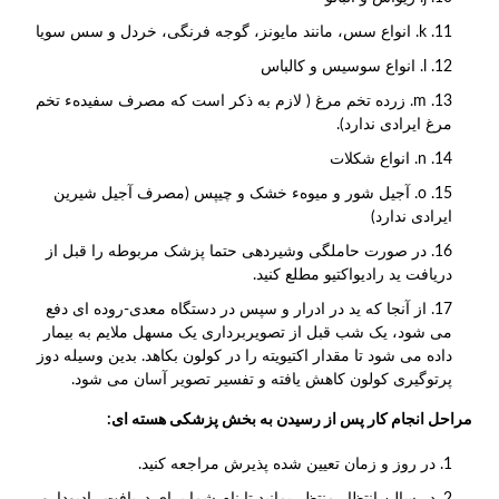
k. انواع سس، مانند مایونز، گوجه فرنگی، خردل و سس سویا
l. انواع سوسیس و کالباس
m. زرده تخم مرغ ( لازم به ذکر است که مصرف سفیدهء تخم
مرغ ایرادی ندارد).
n. انواع شکلات
o. آجیل شور و میوهء خشک و چیپس (مصرف آجیل شیرین
ایرادی ندارد)
در صورت حاملگی وشیردهی حتما پزشک مربوطه را قبل از
دریافت ید رادیواکتیو مطلع کنید.
از آنجا که ید در ادرار و سپس در دستگاه معدی-روده ای دفع
می شود، یک شب قبل از تصویربرداری یک مسهل ملایم به بیمار
داده می شود تا مقدار اکتیویته را در کولون بکاهد. بدین وسیله دوز
پرتوگیری کولون کاهش یافته و تفسیر تصویر آسان می شود.
مراحل انجام کار پس از رسیدن به بخش پزشکی هسته ای
:
در روز و زمان تعیین شده پذیرش مراجعه کنید.
در سالن انتظار منتظر بمانید تا نام شما برای دریافت رادیودارو