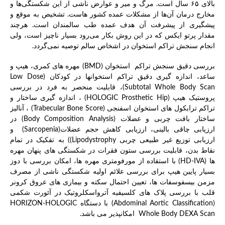
بالای ۶۵ سال است. مرگ و میر و عوارض ناشی از این شکستگی‌ها و
مخارج درمان آن‌ها از مشکلات عمده کشور هاست. تشخیص به موقع و
پیشگیری از پیشرفت آن هدف عمده طب سالمندان است. هرچند
مقدار پرتو ایکس که در این روش بکار می‌رود بسیار ناچیز است، ولی
انجام سنجش تراکم استخوان در اشخاص سالم توصیه نمی‌گردد.
بررسی دقیق سنجش تراکم استخوان (BMD) مهره های کمری، هیپ و
ساعد، اندازه گیری دقیق تراکم استخوانها در کودکان (Low Dose
Subtotal Whole Body Scan)، قابلیت منحصر به فرد در بررسی
پروستیک هیپ (HOLOGIC Prosthetic Hip) ، اندازه گیری ساختار و
تراکم ترابکول های استخوان اسفنجی (Trabecular Bone Score) ، آنالیز
ساختار بافت چربی و عضلات (Body Composition Analysis) در
ارزیابی چاقی بالینی، ارزیابی کاهش حجم عضلات(Sarcopenia) و
ارزیابی توزیع غیر طبیعی چربی Lipodystrophy)) به تفکیک در تمام
نقاط بدن، قابلیت بررسی ستون فقرات در شکستگی های پنهان مهره
ها (HD-IVA) با استفاده از مورفومتری مهره ها، امکان بررسی با دوز
بسیار پایین هیپ برای بررسی علائم اولیه شکستگی ناشی از مصرف
مزمن بیسفوسفات ها، تعیین احتمال سکته و بیماری های عروق کرونر
قلب با بررسی پلاک های کلسیفیه آترواسکلروتیک در آئورت شکمی
(Abdominal Aortic Classification) با دستگاهHORIZON-HOLOGIC
Whole Body DEXA Scan امکانپذیر می باشد.