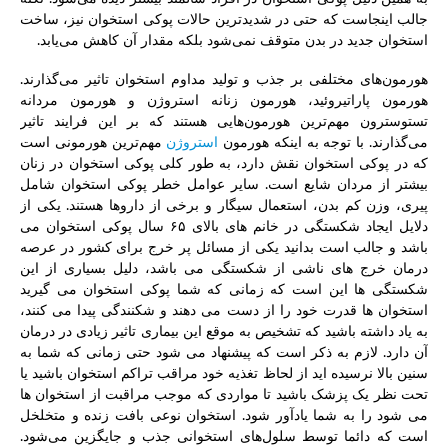
جالب اینجاست که حتی در شدیدترین حالات پوکی استخوان نیز، ساخت
استخوان جدید در بدن متوقف نمی‌شود بلکه مقدار آن کاهش می‌یابد.
هورمون‌های مختلفی بر جذب و تولید مداوم استخوان تاثیر می‌گذارند.
هورمون پاراتیروئید، هورمون زنانه استروژن و هورمون مردانه
تستوسترون مهم‌ترین هورمون‌هایی هستند که بر این فرایند تاثیر
می‌گذارند. با توجه به اینکه هورمون
استروژن
مهم‌ترین هورمونی است
که در پوکی استخوان نقش دارد، به طور کلی پوکی استخوان در زنان
بیشتر از مردان شایع است. سایر عوامل خطر پوکی استخوان شامل
پیری، وزن کم بدن، استعمال سیگار و برخی از داروها هستند. یکی از
دلایل ایجاد شکستگی در خانم های بالای ۶۵ سال پوکی استخوان می
باشد و جالب است بدانید یکی از مسائل پر خرج برای کشور در عرصه
درمان خرج های ناشی از شکستگی می باشد، دلیل بسیاری از این
شکستگی ها این است که زمانی که شما پوکی استخوان می گیرید
استخوان ها قدرت خود را از دست می دهند و شکنندگی پیدا می کنند،
به یاد داشته باشید که تشخیص به موقع این بیماری تاثیر زیادی در درمان
آن دارد. لازم به ذکر است که پیشنهاد می شود حتی زمانی که شما به
سنین بالا نرسیده اید از لحاظ تغذیه خود مراقب تراکم استخوان باشید یا
تحت نظر یک پزشک باشید تا مواردی که موجب مراقبت از استخوان ها
می شود را به شما یادآور شود. استخوان نوعی بافت زنده و متخلخل
است که دائما توسط سلول‌های استخوانی جذب و جایگزین می‌شود.