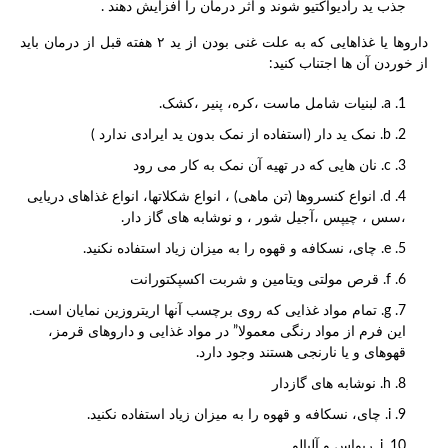
جذب ید رادیواکتیو شوند و اثر درمان را افزایش دهند .
داروها یا غذاهایی که به علت غنی بودن از ید ۲ هفته قبل از درمان باید
از خوردن آن ها اجتناب کنید:
a. لبنیات شامل ماست ،کره، پنیر ،کشک.
b. نمک ید دار (استفاده از نمک بدون ید ایرادی ندارد )
c. نان هایی که در تهیه آن نمک به کار می رود
d. انواع کنسروها (تن ماهی) ، انواع شکلاتها، انواع غذاهای دریایی
،سس ، چیپس ،آجیل شور ، و نوشابه های گاز دار.
e. چای، نسکافه و قهوه را به میزان زیاد استفاده نکنید.
f. قرص مولتی ویتامین و شربت اکسپکتورانت
g. تمام مواد غذایی که روی برچسب آنها اریتروزین نمایان است.
این فرم از مواد رنگی معمولا” در مواد غذایی و داروهای قرمز،
قهوهای و یا نارنجی هستند وجود دارد.
h. نوشابه های گازدار
i. چای، نسکافه و قهوه را به میزان زیاد استفاده نکنید.
j. ریواس و آلبالو