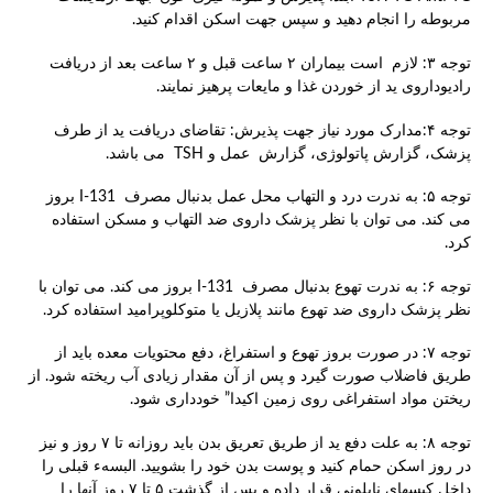
مربوطه را انجام دهید و سپس جهت اسکن اقدام کنید.
توجه ۳: لازم است بیماران ۲ ساعت قبل و ۲ ساعت بعد از دریافت
رادیوداروی ید از خوردن غذا و مایعات پرهیز نمایند.
توجه ۴:مدارک مورد نیاز جهت پذیرش: تقاضای دریافت ید از طرف
پزشک، گزارش پاتولوژی، گزارش عمل و TSH می باشد.
توجه ۵: به ندرت درد و التهاب محل عمل بدنبال مصرف I-131 بروز
می کند. می توان با نظر پزشک داروی ضد التهاب و مسکن استفاده
کرد.
توجه ۶: به ندرت تهوع بدنبال مصرف I-131 بروز می کند. می توان با
نظر پزشک داروی ضد تهوع مانند پلازیل یا متوکلوپرامید استفاده کرد.
توجه ۷: در صورت بروز تهوع و استفراغ، دفع محتویات معده باید از
طریق فاضلاب صورت گیرد و پس از آن مقدار زیادی آب ریخته شود. از
ریختن مواد استفراغی روی زمین اکیدا” خودداری شود.
توجه ۸: به علت دفع ید از طریق تعریق بدن باید روزانه تا ۷ روز و نیز
در روز اسکن حمام کنید و پوست بدن خود را بشویید. البسهء قبلی را
داخل کیسهای نایلونی قرار داده و پس از گذشت ۵ تا ۷ روز آنها را