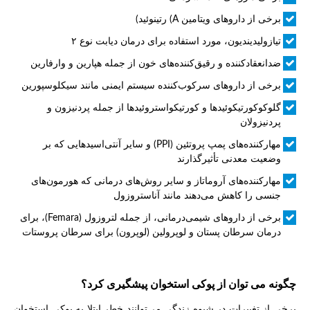
برخی از داروهای ویتامین A) رتینوئید)
تیازولیدیندیون، مورد استفاده برای درمان دیابت نوع ۲
ضدانعقادکننده و رقیق‌کننده‌های خون از جمله هپارین و وارفارین
برخی از داروهای سرکوب‌کننده سیستم ایمنی مانند سیکلوسپورین
گلوکوکورتیکوئیدها و کورتیکواستروئیدها از جمله پردنیزون و
پردنیزولان
مهارکننده‌های پمپ پروتئین (PPI) و سایر آنتی‌اسیدهایی که بر
وضعیت معدنی تأثیرگذارند
مهارکننده‌های آروماتاز و سایر روش‌های درمانی که هورمون‌های
جنسی را کاهش می‌دهند مانند آناستروزول
برخی از داروهای شیمی‌درمانی، از جمله لتروزول (Femara)، برای
درمان سرطان پستان و لوپرولین (لوپرون) برای سرطان پروستات
چگونه می توان از پوکی استخوان پیشگیری کرد؟
برخی از تغییرات در شیوه زندگی می‌توانند خطر ابتلا به پوکی استخوان