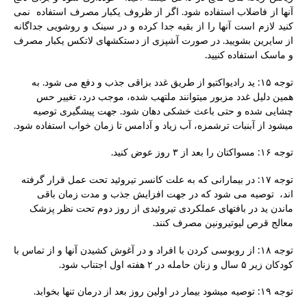
آنها از فاضلاب استفاده شود. اگر از ظروف یکبار مصرف استفاده نمی
کنید لازم است آنها را از بقیه جدا کرده و در سینک و روشویی جداگانه
از سایرین بشویید. در صورت آشپزی از دستکشهای لاتکس یکبار مصرف
و ماسک استفاده کنیید.
توجه ۱۵: ید رادیواکتیو از طریق غدد بزاقی جذب و دفع می شود. به
همین دلیل غدد مزبور میتوانند ملتهب شده، موجب درد، تغییر حس
چشایی شده و حتی باعث خشکی دهان شود. جهت پیشگیری توصیه
میشود از آبنبات ترشمزه، آب زیاد و آدامس تا زمان خواب استفاده شود.
توجه ۱۶: مسواکتان را بعد از ۳ روز عوض کنید.
توجه ۱۷: در بیمارانی که به علت کانسر تیروئید تحت عمل قرار گرفته
اند، توصیه می شود که در جهت افزایش جذب و مدت زمان باقی
ماندن ید در بافتهای عملکردی تیروئیدی از روز دوم تحت نظر پزشک
معالج قرص لیوتیرونین مصرف کنند.
توجه ۱۸: از روبوسی کردن با افراد و در آغوش کشیدن آنها و از تماس با
کودکان زیر ۵ سال و زنان حامله در ۲ هفته اول اجتناب شود.
توجه ۱۹: توصیه میشود بیمار در اولین روز بعد از درمان تنها بخوابد.