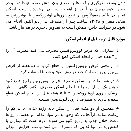
دادن وسعت درگیری بافت ها و اعضای بدن نقش عمده ای داشته و در
تعیین نحوه درمان در آینده از اهمیت بسزایی برخوردار است. اسکن
تمام بدن با یُد معمولاً پس از قطع داروهای لوتیروکسین یا لیوتیرونین به
مدتی معین و ۴۸-۷۲ ساعت پس از مصرف ید رادیو اکتیو، انجام می
شود. در شرایط خاص، ممکن است به تصاویر تأخیری تر هم نیاز باشد.
موارد قابل توجه قبل از انجام اسکن
بیمارانی که قرص لووتیروکسین مصرف می کنید مصرف آن را
از ۴ هفته قبل از انجام اسکن قطع کنید.
از وقتی قرص لووتیروکسین را قطع کردید تا دو هفته از قرص
لیوتیرونین به تعداد ۲ عدد در روز (صبح و شب) استفاده کنید.
دو هفته مانده به اسکن مصرف قرص لیوتیرونین را نیز قطع کنید
و هیچ یک از آن دو را تا انجام اسکن مصرف نکنید. گاهی با نظر
پزشک داروی لووتیروکسین ۴ تا ۵ هفته قبل از انجام اسکن قطع
شده و نیازی به مصرف داروی لیوتیرونین نیست.
همچنین از دو هفته قبل از اسکن باید رژیم غذایی با ید کم را
رعایت نمایید. ازآنجایی که وجود ید در مواد غذایی و بعضی دارو ها
باعث اختلال جذب ید رادیو اکتیو می شوند ،لازم است که بیماران با
کاهش ید در موا غذایی که مصرف می کنند ،باعث افزایش میزان