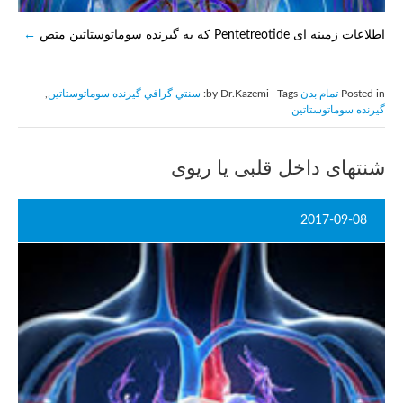
اطلاعات زمینه ای Pentetreotide که به گیرنده سوماتوستاتین متص
Posted in
تمام بدن
by Dr.Kazemi | Tags:
سنتي گرافي گيرنده سوماتوستاتين
,
گيرنده سوماتوستاتين
شنتهای داخل قلبی یا ریوی
2017-09-08