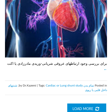
برای بررسی وجود ارتباطهای عروقی شریانی-وریدی مادرزادی یا اکت
Posted in
تمام بدن
by Dr.Kazemi | Tags:
Cardiac or Lung shunt study
,
شنتهای
داخل قلبی یا ریوی
LOAD MORE