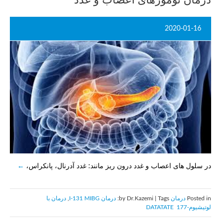
درمان تومورهای اعصاب و غدد
2020-01-16
در سلول های اعصاب و غدد درون ریز مانند: غدد آدرنال، پانکراس،
Posted in
درمان
by Dr.Kazemi | Tags:
درمان I-131 MIBG
,
درمان با
لوتیشیوم-177 DATATATE